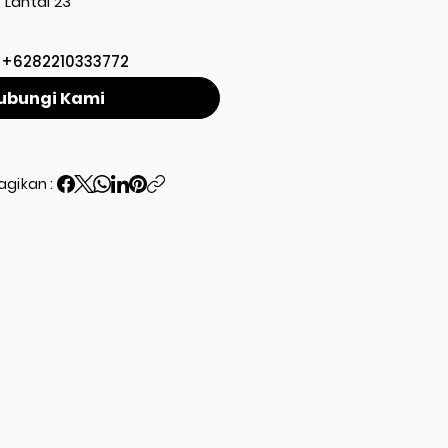
Lantai 23
+6282210333772
ubungi Kami
agikan :