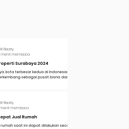
DX Realty
 menit membaca
roperti Surabaya 2024
a, kota terbesar kedua di Indonesia,
erkembang sebagai pusat bisnis dan
i di Jawa Timur. Dengan pertumbuhan
..
DX Realty
 menit membaca
Cepat Jual Rumah
 rumah saat ini dapat dilakukan secara