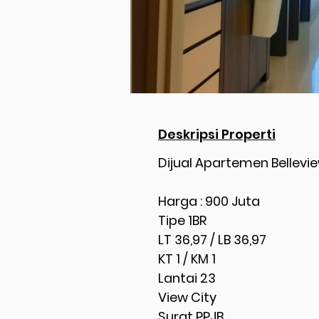
Deskripsi Properti
Dijual Apartemen Bellevi
Harga : 900 Juta
Tipe 1BR
LT 36,97 / LB 36,97
KT 1 / KM 1
Lantai 23
View City
Surat PPJB