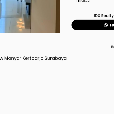
TINGKAT
IDX Realty
H
B
ew Manyar Kertoarjo Surabaya