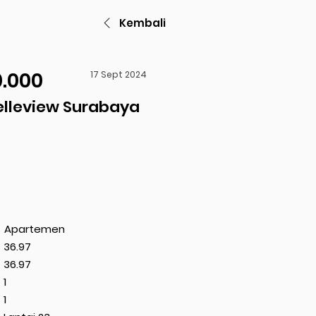
Kembali
0.000
17 Sept 2024
lleview Surabaya
Apartemen
36.97
36.97
1
1