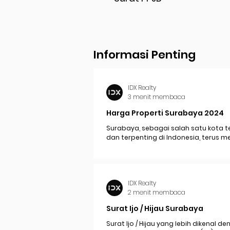
Informasi Penting
IDX Realty
3 menit membaca
Harga Properti Surabaya 2024
Surabaya, sebagai salah satu kota t
dan terpenting di Indonesia, terus 
perkembangan pesat yang berdam
signifikan pada...
IDX Realty
2 menit membaca
Surat Ijo / Hijau Surabaya
Surat Ijo / Hijau yang lebih dikenal d