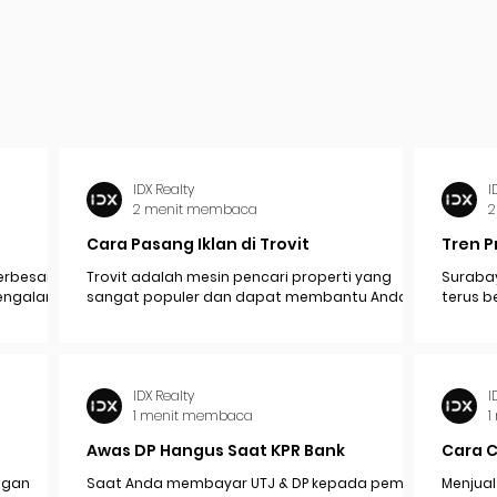
IDX Realty
I
2 menit membaca
2
Cara Pasang Iklan di Trovit
Tren P
erbesar
Trovit adalah mesin pencari properti yang
Surabay
mengalami
sangat populer dan dapat membantu Anda
terus b
pak
menjangkau lebih banyak calon pembeli atau...
industr
ekonomi.
IDX Realty
I
1 menit membaca
1
Awas DP Hangus Saat KPR Bank
Cara 
engan
Saat Anda membayar UTJ & DP kepada pemilik /
Menjual