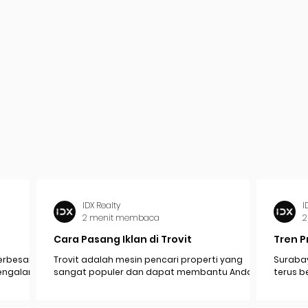
IDX Realty
I
2 menit membaca
2
Cara Pasang Iklan di Trovit
Tren P
erbesar
Trovit adalah mesin pencari properti yang
Surabay
mengalami
sangat populer dan dapat membantu Anda
terus b
pak
menjangkau lebih banyak calon pembeli atau...
industr
ekonomi.