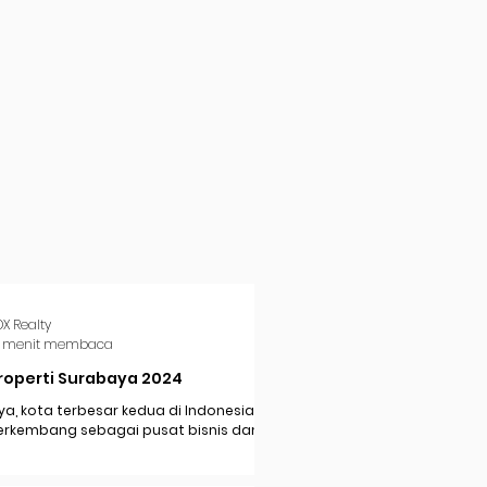
DX Realty
 menit membaca
roperti Surabaya 2024
a, kota terbesar kedua di Indonesia,
erkembang sebagai pusat bisnis dan
i di Jawa Timur. Dengan pertumbuhan
..