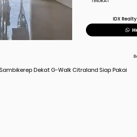
TINGKAT
IDX Realty
H
B
 Sambikerep Dekat G-Walk Citraland Siap Pakai