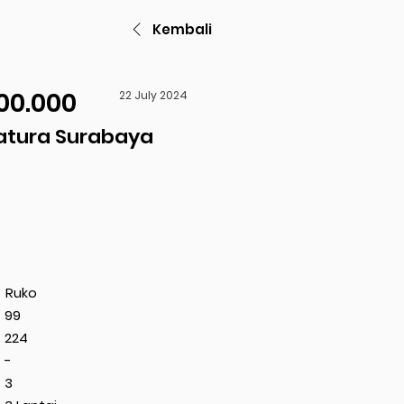
Kembali
00.000
22 July 2024
atura Surabaya
Ruko
99
224
-
3