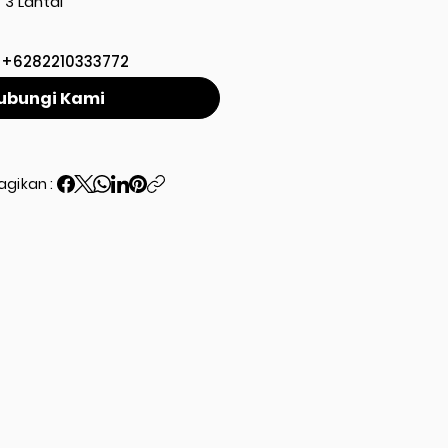
3 Lantai
+6282210333772
ubungi Kami
agikan :