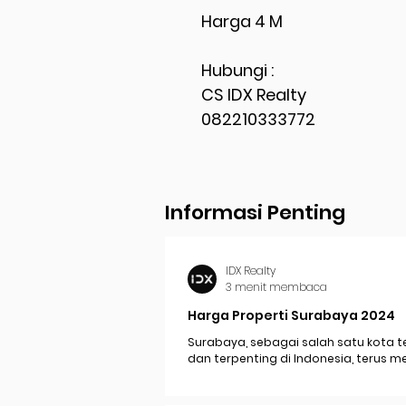
Harga 4 M
Hubungi :
CS IDX Realty
082210333772
Informasi Penting
IDX Realty
3 menit membaca
Harga Properti Surabaya 2024
Surabaya, sebagai salah satu kota t
dan terpenting di Indonesia, terus 
perkembangan pesat yang berdam
signifikan pada...