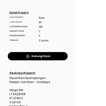
Detail Properti
TIPE PROPERTI
Ruko
LUAS TANAH
84
LUAS BANGUNAN
168
KAMAR TIDUR
2
KAMAR MANDI
2
TINGKAT
2 Lantai
Hubungi Kami
Deskripsi Properti
Dijual Ruko Nyamplungan
Pabean Cantikan - Surabaya
Harga 6M
LT 84/LB 168
KT 2/ KM 2
2 Lantai