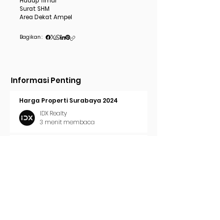
Hadap Timur
Surat SHM
Area Dekat Ampel
Bagikan :
Informasi Penting
Harga Properti Surabaya 2024
IDX Realty
3 menit membaca
Cara Pasang Iklan di Trovit
IDX Realty
2 menit membaca
Tren Properti Surabaya 2024
IDX Realty
2 menit membaca