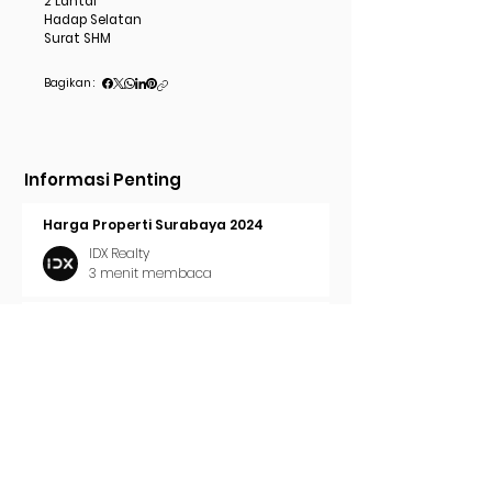
2 Lantai
Hadap Selatan
Surat SHM
Bagikan :
Informasi Penting
Harga Properti Surabaya 2024
IDX Realty
3 menit membaca
Cara Pasang Iklan di Trovit
IDX Realty
2 menit membaca
Tren Properti Surabaya 2024
IDX Realty
2 menit membaca