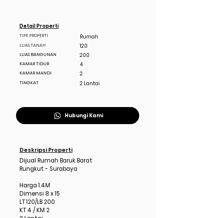
Detail Properti
TIPE PROPERTI
Rumah
LUAS TANAH
120
LUAS BANGUNAN
200
KAMAR TIDUR
4
KAMAR MANDI
2
TINGKAT
2 Lantai
Hubungi Kami
Deskripsi Properti
Dijual Rumah Baruk Barat
Rungkut - Surabaya
Harga 1.4M
Dimensi 8 x 15
LT 120/LB 200
KT 4 / KM 2