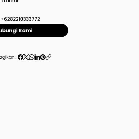
1 Lantai
+6282210333772
ubungi Kami
agikan :