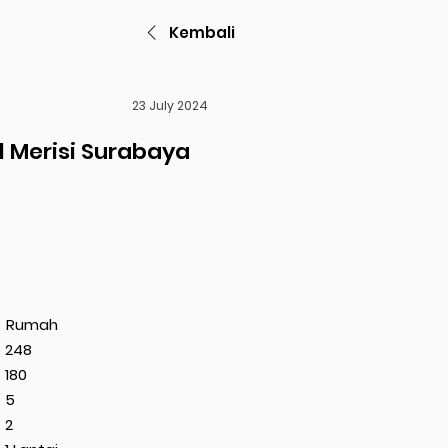
Kembali
23 July 2024
 Merisi Surabaya
Rumah
248
180
5
2