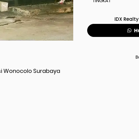
TINGKAT
IDX Realty
H
B
isi Wonocolo Surabaya