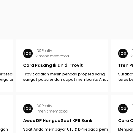
IDX Realty
I
2 menit membaca
2
Cara Pasang Iklan di Trovit
Tren P
erbesar
Trovit adalah mesin pencari properti yang
Surabay
mengalami
sangat populer dan dapat membantu Anda
terus b
pak
menjangkau lebih banyak calon pembeli atau...
industr
ekonomi.
IDX Realty
I
1 menit membaca
1
Awas DP Hangus Saat KPR Bank
Cara 
engan
Saat Anda membayar UTJ & DP kepada pemilik /
Menjual