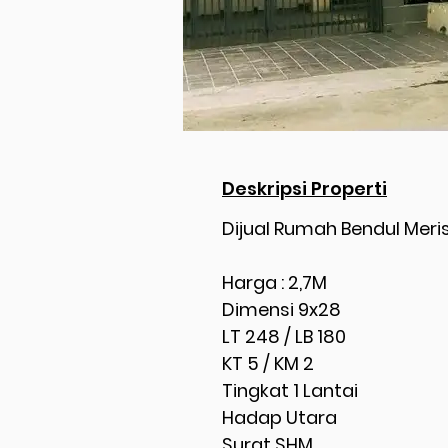
Deskripsi Properti
Dijual Rumah Bendul Mer
Harga : 2,7M
Dimensi 9x28
LT 248 / LB 180
KT 5 / KM 2
Tingkat 1 Lantai
Hadap Utara
Surat SHM