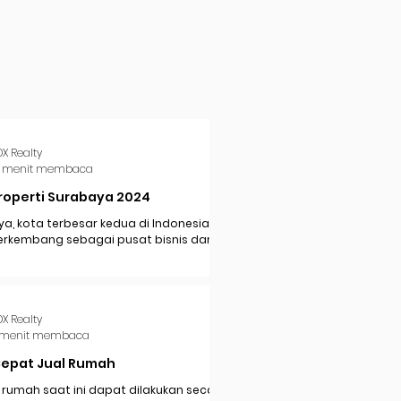
DX Realty
 menit membaca
roperti Surabaya 2024
a, kota terbesar kedua di Indonesia,
erkembang sebagai pusat bisnis dan
i di Jawa Timur. Dengan pertumbuhan
..
DX Realty
 menit membaca
Cepat Jual Rumah
 rumah saat ini dapat dilakukan secara