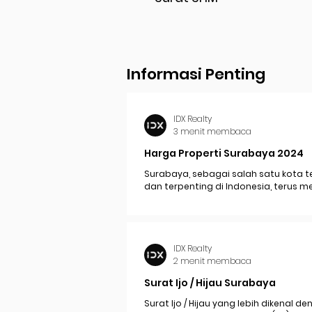
Informasi Penting
IDX Realty
3 menit membaca
Harga Properti Surabaya 2024
Surabaya, sebagai salah satu kota t
dan terpenting di Indonesia, terus 
perkembangan pesat yang berdam
signifikan pada...
IDX Realty
2 menit membaca
Surat Ijo / Hijau Surabaya
Surat Ijo / Hijau yang lebih dikenal d