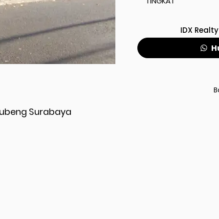
TINGKAT
IDX Realty
H
B
Gubeng Surabaya