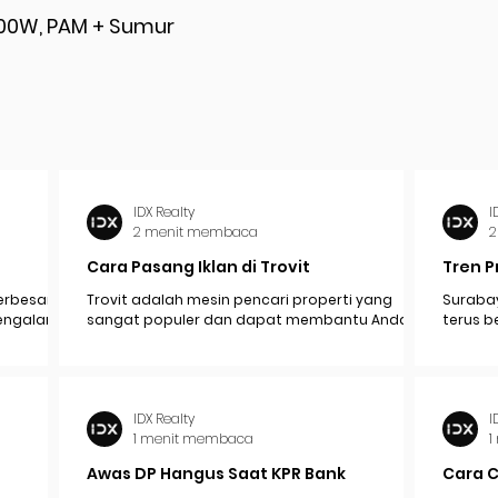
200W, PAM + Sumur
IDX Realty
I
2 menit membaca
2
Cara Pasang Iklan di Trovit
Tren P
erbesar
Trovit adalah mesin pencari properti yang
Surabay
mengalami
sangat populer dan dapat membantu Anda
terus b
pak
menjangkau lebih banyak calon pembeli atau...
industr
ekonomi.
IDX Realty
I
1 menit membaca
1
Awas DP Hangus Saat KPR Bank
Cara 