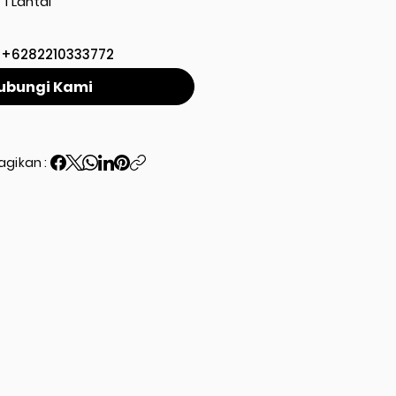
1 Lantai
+6282210333772
ubungi Kami
agikan :