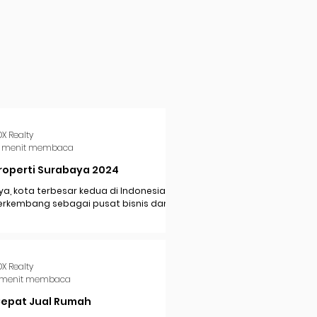
DX Realty
 menit membaca
roperti Surabaya 2024
a, kota terbesar kedua di Indonesia,
erkembang sebagai pusat bisnis dan
i di Jawa Timur. Dengan pertumbuhan
..
DX Realty
 menit membaca
Cepat Jual Rumah