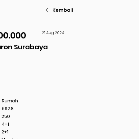
Kembali
00.000
21 Aug 2024
ron Surabaya
Rumah
592.8
250
4+1
2+1