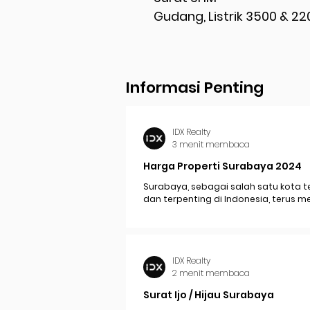
Gudang, Listrik 3500 & 2
Informasi Penting
IDX Realty
3 menit membaca
Harga Properti Surabaya 2024
Surabaya, sebagai salah satu kota t
dan terpenting di Indonesia, terus 
perkembangan pesat yang berdam
signifikan pada...
IDX Realty
2 menit membaca
Surat Ijo / Hijau Surabaya