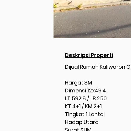
Deskripsi Properti
Dijual Rumah Kaliwaron 
Harga : 8M
Dimensi 12x49.4
LT 592.8 / LB 250
KT 4+1 / KM 2+1
Tingkat 1 Lantai
Hadap Utara
Surat SHM