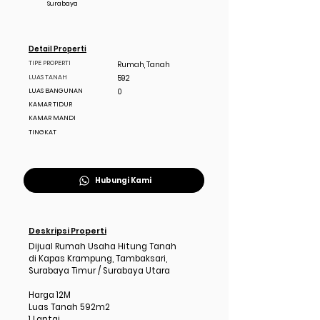
Surabaya
Detail Properti
TIPE PROPERTI
Rumah, Tanah
LUAS TANAH
592
LUAS BANGUNAN
0
KAMAR TIDUR
KAMAR MANDI
TINGKAT
Hubungi Kami
Deskripsi Properti
Dijual Rumah Usaha Hitung Tanah
di Kapas Krampung, Tambaksari,
Surabaya Timur / Surabaya Utara
Harga 12M
Luas Tanah 592m2
1 Lantai