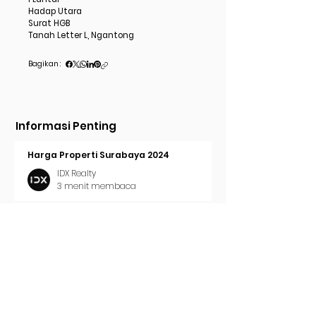
Hadap Utara
Surat HGB
Tanah Letter L, Ngantong
Bagikan :
Informasi Penting
Harga Properti Surabaya 2024
IDX Realty
3 menit membaca
Cara Pasang Iklan di Trovit
IDX Realty
2 menit membaca
Tren Properti Surabaya 2024
IDX Realty
2 menit membaca