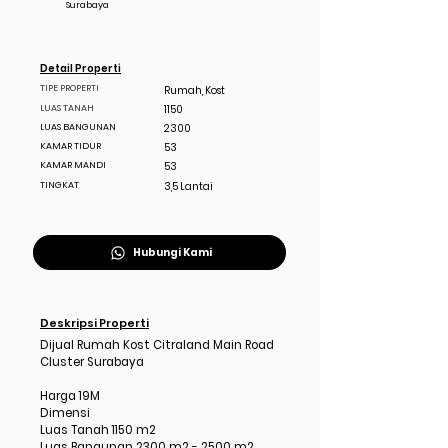
Surabaya
Detail Properti
TIPE PROPERTI
Rumah, Kost
LUAS TANAH
1150
LUAS BANGUNAN
2300
KAMAR TIDUR
53
KAMAR MANDI
53
TINGKAT
3,5 Lantai
Hubungi Kami
Deskripsi Properti
Dijual Rumah Kost Citraland Main Road
Cluster Surabaya
Harga 19M
Dimensi
Luas Tanah 1150 m2
Luas Bangunan 2300 m2 - 2500 m2