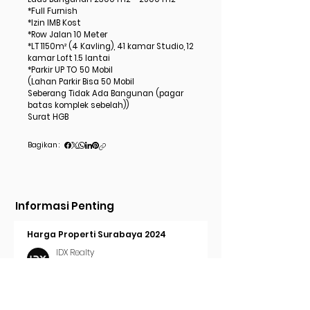
*Full Furnish
*Izin IMB Kost
*Row Jalan 10 Meter
*LT 1150m² (4 Kavling), 41 kamar Studio, 12
kamar Loft 1.5 lantai
*Parkir UP TO 50 Mobil
(Lahan Parkir Bisa 50 Mobil
Seberang Tidak Ada Bangunan (pagar
batas komplek sebelah))
Surat HGB
Bagikan :
Informasi Penting
Harga Properti Surabaya 2024
IDX Realty
3 menit membaca
Cara Pasang Iklan di Trovit