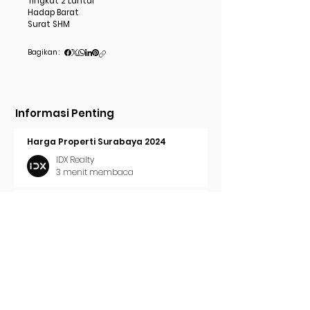
Tingkat 2 Lantai
Hadap Barat
Surat SHM
Bagikan :
Informasi Penting
Harga Properti Surabaya 2024
IDX Realty
3 menit membaca
Cara Pasang Iklan di Trovit
IDX Realty
2 menit membaca
Tren Properti Surabaya 2024
IDX Realty
2 menit membaca