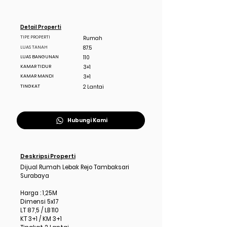
Detail Properti
TIPE PROPERTI
Rumah
LUAS TANAH
87.5
LUAS BANGUNAN
110
KAMAR TIDUR
3+1
KAMAR MANDI
3+1
TINGKAT
2 Lantai
Hubungi Kami
Deskripsi Properti
Dijual Rumah Lebak Rejo Tambaksari
Surabaya
Harga : 1,25M
Dimensi 5x17
LT 87,5 / LB 110
KT 3+1 / KM 3+1