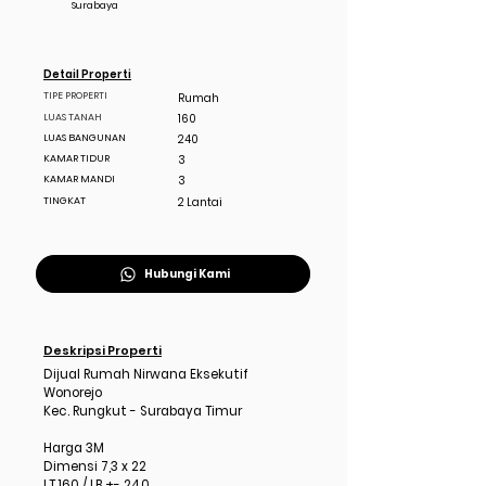
Surabaya
Detail Properti
TIPE PROPERTI
Rumah
LUAS TANAH
160
LUAS BANGUNAN
240
KAMAR TIDUR
3
KAMAR MANDI
3
TINGKAT
2 Lantai
Hubungi Kami
Deskripsi Properti
Dijual Rumah Nirwana Eksekutif
Wonorejo
Kec. Rungkut - Surabaya Timur
Harga 3M
Dimensi 7,3 x 22
LT 160 / LB +- 240