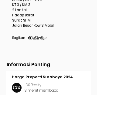
KT 3 / KM 3
2 Lantai
Hadap Barat
Surat SHM
Jalan Besar Row 3 Mobil
Bagikan :
Informasi Penting
Harga Properti Surabaya 2024
IDX Realty
3 menit membaca
Cara Pasang Iklan di Trovit
IDX Realty
2 menit membaca
Tren Properti Surabaya 2024