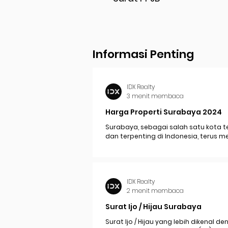
Informasi Penting
IDX Realty
3 menit membaca
Harga Properti Surabaya 2024
Surabaya, sebagai salah satu kota t
dan terpenting di Indonesia, terus 
perkembangan pesat yang berdam
signifikan pada...
IDX Realty
2 menit membaca
Surat Ijo / Hijau Surabaya
Surat Ijo / Hijau yang lebih dikenal d