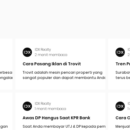
IDX Realty
I
2 menit membaca
2
Cara Pasang Iklan di Trovit
Tren P
erbesar
Trovit adalah mesin pencari properti yang
Surabay
mengalami
sangat populer dan dapat membantu Anda
terus b
pak
menjangkau lebih banyak calon pembeli atau...
industr
ekonomi.
IDX Realty
I
1 menit membaca
1
Awas DP Hangus Saat KPR Bank
Cara 
engan
Saat Anda membayar UTJ & DP kepada pemilik /
Menjual