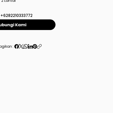
2 Lantai
+6282210333772
ubungi Kami
agikan :