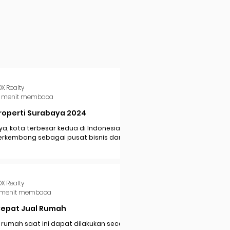
DX Realty
 menit membaca
roperti Surabaya 2024
a, kota terbesar kedua di Indonesia,
erkembang sebagai pusat bisnis dan
i di Jawa Timur. Dengan pertumbuhan
..
DX Realty
 menit membaca
Cepat Jual Rumah
 rumah saat ini dapat dilakukan secara