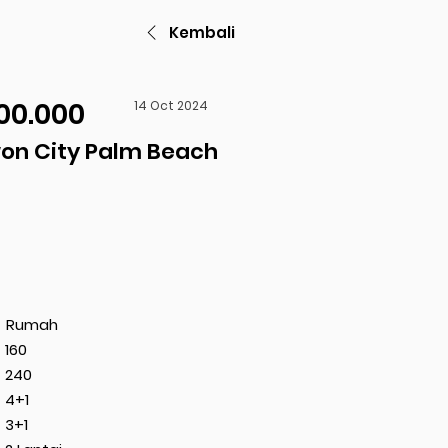
Kembali
00.000
14 Oct 2024
n City Palm Beach
Rumah
160
240
4+1
3+1