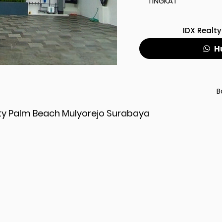
TINGKAT
IDX Realty
H
B
ty Palm Beach Mulyorejo Surabaya