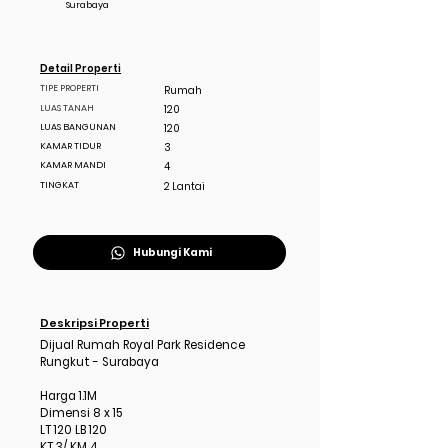
Surabaya
Detail Properti
TIPE PROPERTI
Rumah
LUAS TANAH
120
LUAS BANGUNAN
120
KAMAR TIDUR
3
KAMAR MANDI
4
TINGKAT
2 Lantai
Hubungi Kami
Deskripsi Properti
Dijual Rumah Royal Park Residence
Rungkut - Surabaya
Harga 1.1M
Dimensi 8 x 15
LT 120 LB 120
KT 3/ KM 4