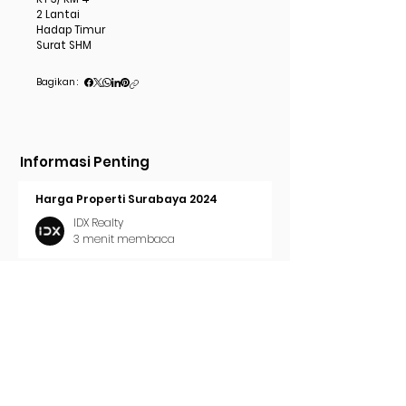
2 Lantai
Hadap Timur
Surat SHM
Bagikan :
Informasi Penting
Harga Properti Surabaya 2024
IDX Realty
3 menit membaca
Cara Pasang Iklan di Trovit
IDX Realty
2 menit membaca
Tren Properti Surabaya 2024
IDX Realty
2 menit membaca