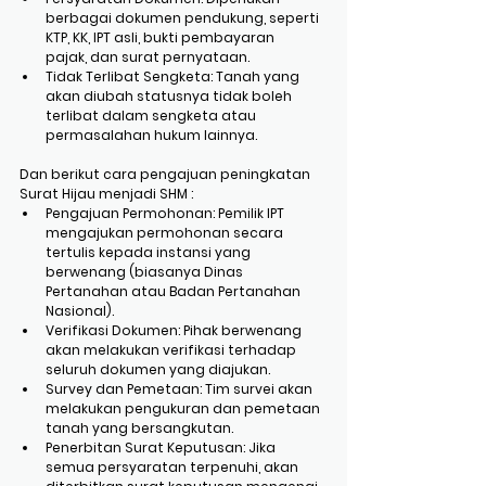
berbagai dokumen pendukung, seperti 
KTP, KK, IPT asli, bukti pembayaran 
pajak, dan surat pernyataan.
Tidak Terlibat Sengketa: Tanah yang 
akan diubah statusnya tidak boleh 
terlibat dalam sengketa atau 
permasalahan hukum lainnya.
Dan berikut cara pengajuan peningkatan 
Surat Hijau menjadi SHM :
Pengajuan Permohonan: Pemilik IPT 
mengajukan permohonan secara 
tertulis kepada instansi yang 
berwenang (biasanya Dinas 
Pertanahan atau Badan Pertanahan 
Nasional).
Verifikasi Dokumen: Pihak berwenang 
akan melakukan verifikasi terhadap 
seluruh dokumen yang diajukan.
Survey dan Pemetaan: Tim survei akan 
melakukan pengukuran dan pemetaan 
tanah yang bersangkutan.
Penerbitan Surat Keputusan: Jika 
semua persyaratan terpenuhi, akan 