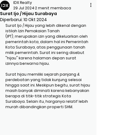
IDX Realty
29 Jul 2024
2 menit membaca
Surat Ijo / Hijau Surabaya
Diperbarui:
10 Okt 2024
Surat Ijo / Hijau yang lebih dikenal dengan 
istilah Izin Pemakaian Tanah 
(IPT), merupakan izin yang dikeluarkan oleh 
pemerintah kota, dalam hal ini Pemerintah 
Kota Surabaya, atas penggunaan tanah 
milik pemerintah. Surat ini sering disebut 
"hijau" karena halaman depan surat 
izinnya berwarna hijau.
Surat hijau memiliki sejarah panjang & 
perdebatan yang tidak kunjung selesai 
hingga saat ini. Meskipun begitu, surat hijau 
masih banyak diminati karena kebanyakan 
berapa di titik-titik strategis Kota 
Surabaya. Selain itu, harganya relatif lebih 
murah dibandingkan properti SHM.