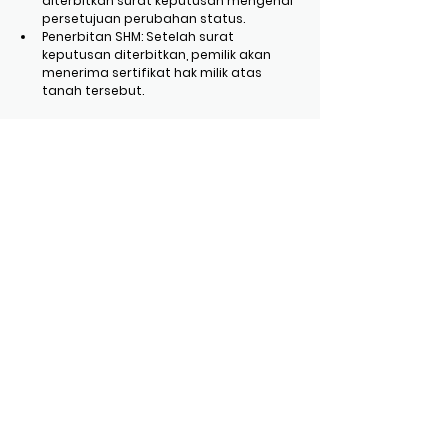
diterbitkan surat keputusan mengenai 
persetujuan perubahan status.
Penerbitan SHM: Setelah surat 
keputusan diterbitkan, pemilik akan 
menerima sertifikat hak milik atas 
tanah tersebut.
Konsultasi Penjualan & Pembelian Surat 
Hijau Surabaya
Customer Service IDX
Semoga bermanfaat. Terima kasih
Komentar