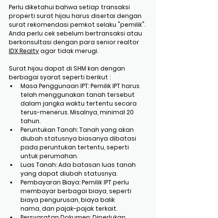
Perlu diketahui bahwa setiap transaksi 
properti surat hijau harus disertai dengan 
surat rekomendasi pemkot selaku "pemilik". 
Anda perlu cek sebelum bertransaksi atau 
berkonsultasi dengan para senior realtor 
IDX Realty
 agar tidak merugi.
Surat hijau dapat di SHM kan dengan 
berbagai syarat seperti berikut :
Masa Penggunaan IPT: Pemilik IPT harus 
telah menggunakan tanah tersebut 
dalam jangka waktu tertentu secara 
terus-menerus. Misalnya, minimal 20 
tahun.
Peruntukan Tanah: Tanah yang akan 
diubah statusnya biasanya dibatasi 
pada peruntukan tertentu, seperti 
untuk perumahan.
Luas Tanah: Ada batasan luas tanah 
yang dapat diubah statusnya.
Pembayaran Biaya: Pemilik IPT perlu 
membayar berbagai biaya, seperti 
biaya pengurusan, biaya balik 
nama, dan pajak-pajak terkait.
Persyaratan Dokumen: Diperlukan 