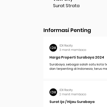
Surat Strata
Informasi Penting
IDX Realty
3 menit membaca
Harga Properti Surabaya 2024
Surabaya, sebagai salah satu kota t
dan terpenting di Indonesia, terus 
perkembangan pesat yang berdam
signifikan pada...
IDX Realty
2 menit membaca
Surat Ijo / Hijau Surabaya