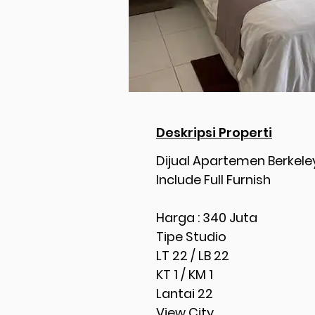
Deskripsi Properti
Dijual Apartemen Berkele
Include Full Furnish
Harga : 340 Juta
Tipe Studio
LT 22 / LB 22
KT 1 / KM 1
Lantai 22
View City