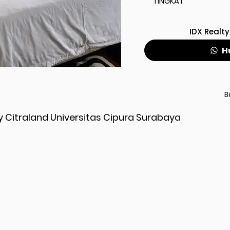
TINGKAT
IDX Realty
H
B
y Citraland Universitas Cipura Surabaya