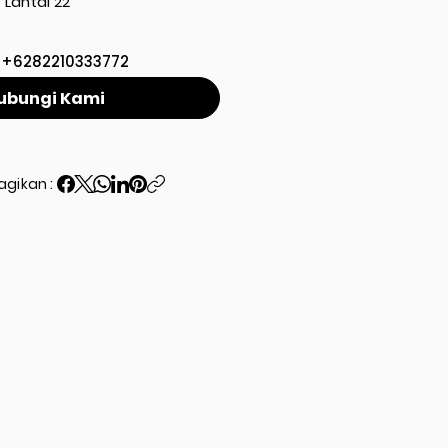
Lantai 22
+6282210333772
ubungi Kami
agikan :