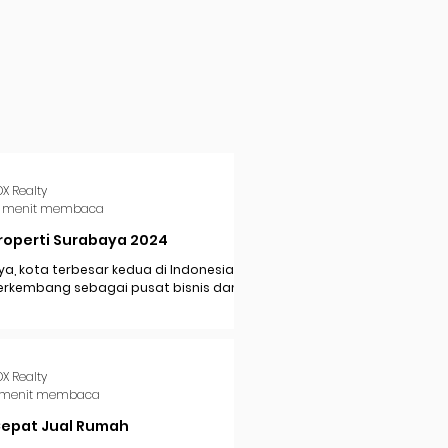
DX Realty
 menit membaca
roperti Surabaya 2024
a, kota terbesar kedua di Indonesia,
erkembang sebagai pusat bisnis dan
i di Jawa Timur. Dengan pertumbuhan
..
DX Realty
 menit membaca
Cepat Jual Rumah