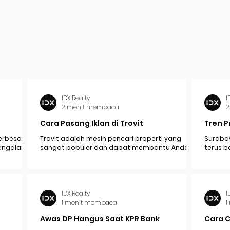
IDX Realty
I
2 menit membaca
2
Cara Pasang Iklan di Trovit
Tren P
erbesar
Trovit adalah mesin pencari properti yang
Surabay
mengalami
sangat populer dan dapat membantu Anda
terus b
pak
menjangkau lebih banyak calon pembeli atau...
industr
ekonomi.
IDX Realty
I
1 menit membaca
1
Awas DP Hangus Saat KPR Bank
Cara 