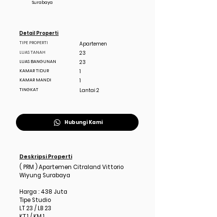
Surabaya
Detail Properti
TIPE PROPERTI
Apartemen
LUAS TANAH
23
LUAS BANGUNAN
23
KAMAR TIDUR
1
KAMAR MANDI
1
TINGKAT
Lantai 2
Hubungi Kami
Deskripsi Properti
( PRM ) Apartemen Citraland Vittorio
Wiyung Surabaya
Harga : 438 Juta
Tipe Studio
LT 23 / LB 23
KT 1 / KM 1