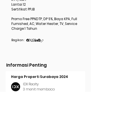
Lantai 12
Sertifikat PPJB
Promo Free PPNDTP, DP 5%, Biaya KPA, Full
Furnished, AC, Water Heater, TV, Service
Charge 1 Tahun
Bagikan :
Informasi Penting
Harga Properti Surabaya 2024
IDX Realty
3 menit membaca
Cara Pasang Iklan di Trovit
IDX Realty
2 menit membaca