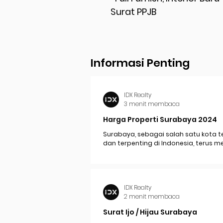
Surat PPJB
Informasi Penting
IDX Realty
3 menit membaca
Harga Properti Surabaya 2024
Surabaya, sebagai salah satu kota t
dan terpenting di Indonesia, terus 
perkembangan pesat yang berdam
signifikan pada...
IDX Realty
2 menit membaca
Surat Ijo / Hijau Surabaya