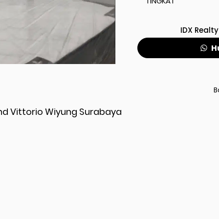
TINGKAT
IDX Realty
H
B
nd Vittorio Wiyung Surabaya