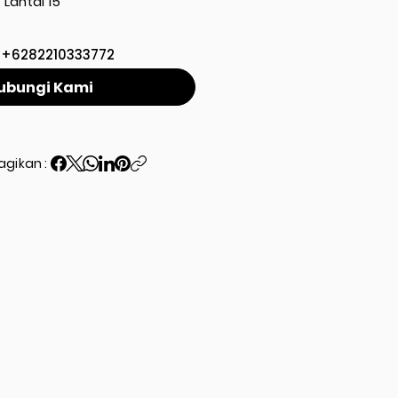
Lantai 15
+6282210333772
ubungi Kami
agikan :