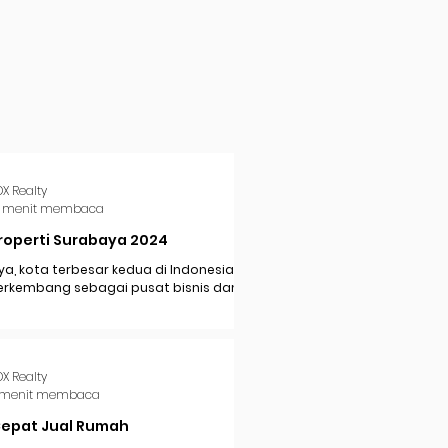
DX Realty
 menit membaca
roperti Surabaya 2024
a, kota terbesar kedua di Indonesia,
erkembang sebagai pusat bisnis dan
i di Jawa Timur. Dengan pertumbuhan
..
DX Realty
 menit membaca
Cepat Jual Rumah