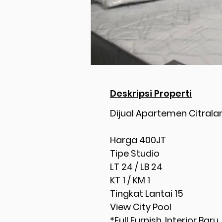
Deskripsi Properti
Dijual Apartemen Citrala
Harga 400JT
Tipe Studio
LT 24 / LB 24
KT 1 / KM 1
Tingkat Lantai 15
View City Pool
*Full Furnish, Interior Baru