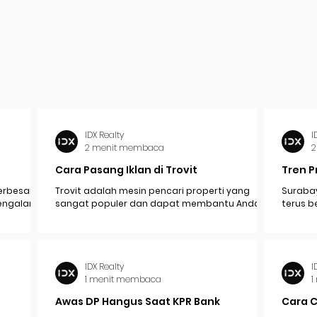
IDX Realty
I
2 menit membaca
2
Cara Pasang Iklan di Trovit
Tren P
erbesar
Trovit adalah mesin pencari properti yang
Surabay
mengalami
sangat populer dan dapat membantu Anda
terus b
pak
menjangkau lebih banyak calon pembeli atau...
industr
ekonomi.
IDX Realty
I
1 menit membaca
1
Awas DP Hangus Saat KPR Bank
Cara 