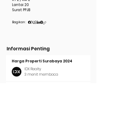
Lantai 20
Surat PPJB
Bagikan :
Informasi Penting
Harga Properti Surabaya 2024
IDX Realty
3 menit membaca
Cara Pasang Iklan di Trovit
IDX Realty
2 menit membaca
Tren Properti Surabaya 2024
IDX Realty
2 menit membaca