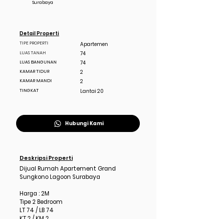
Surabaya
Detail Properti
TIPE PROPERTI
Apartemen
LUAS TANAH
74
LUAS BANGUNAN
74
KAMAR TIDUR
2
KAMAR MANDI
2
TINGKAT
Lantai 20
Hubungi Kami
Deskripsi Properti
Dijual Rumah Apartement Grand
Sungkono Lagoon Surabaya
Harga : 2M
Tipe 2 Bedroom
LT 74 / LB 74
KT 2 / KM 2