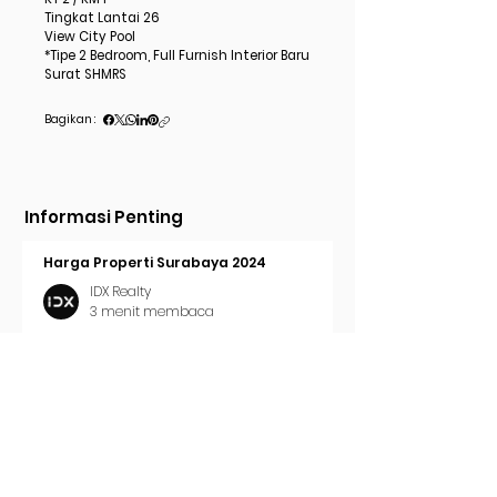
Tingkat Lantai 26
View City Pool
*Tipe 2 Bedroom, Full Furnish Interior Baru
Surat SHMRS
Bagikan :
Informasi Penting
Harga Properti Surabaya 2024
IDX Realty
3 menit membaca
Cara Pasang Iklan di Trovit
IDX Realty
2 menit membaca
Tren Properti Surabaya 2024
IDX Realty