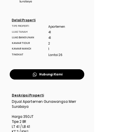
Surabaya
Detail Properti
TIPE PROPERTI
Apartemen
LUAS TANAH
41
LUAS BANGUNAN
41
KAMAR TIDUR
2
KAMAR MANDI
1
TINGKAT
Lantai 26
Hubungi Kami
Deskripsi Properti
Dijual Apartemen Gunawangsa Merr
Surabaya
Harga 350JT
Tipe 2 BR
LT 41 / LB 41
KT 2 / KM 1