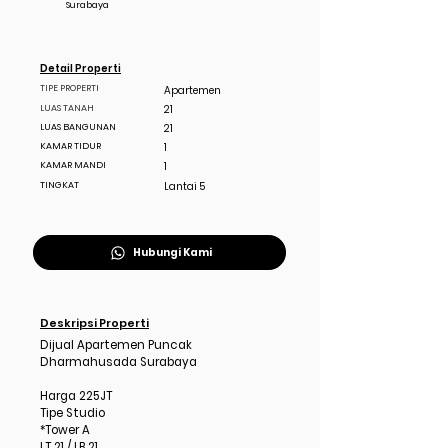
Surabaya
Detail Properti
TIPE PROPERTI
Apartemen
LUAS TANAH
21
LUAS BANGUNAN
21
KAMAR TIDUR
1
KAMAR MANDI
1
TINGKAT
Lantai 5
Hubungi Kami
Deskripsi Properti
Dijual Apartemen Puncak
Dharmahusada Surabaya
Harga 225JT
Tipe Studio
*Tower A
LT 21 / LB 21