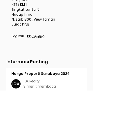
KT 1 / KM 1
Tingkat Lantai 5
Hadap TImur
*Listrik 1300 , View Taman
Surat PPJB
Bagikan :
Informasi Penting
Harga Properti Surabaya 2024
IDX Realty
3 menit membaca
Cara Pasang Iklan di Trovit
IDX Realty
2 menit membaca
Tren Properti Surabaya 2024