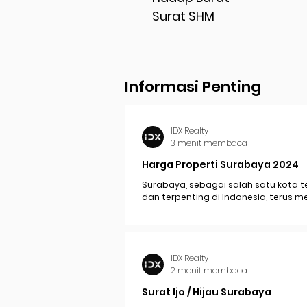
Surat SHM
Informasi Penting
IDX Realty
3 menit membaca
Harga Properti Surabaya 2024
Surabaya, sebagai salah satu kota t
dan terpenting di Indonesia, terus 
perkembangan pesat yang berdam
signifikan pada...
IDX Realty
2 menit membaca
Surat Ijo / Hijau Surabaya