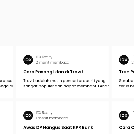
IDX Realty
I
2 menit membaca
2
Cara Pasang Iklan di Trovit
Tren P
erbesar
Trovit adalah mesin pencari properti yang
Surabay
mengalami
sangat populer dan dapat membantu Anda
terus b
pak
menjangkau lebih banyak calon pembeli atau...
industr
ekonomi.
IDX Realty
I
1 menit membaca
1
Awas DP Hangus Saat KPR Bank
Cara 