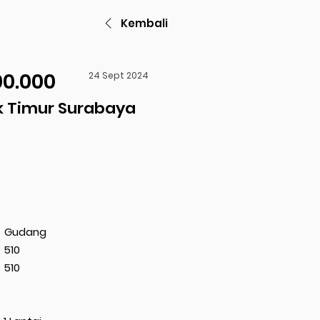
Kembali
00.000
24 Sept 2024
 Timur Surabaya
Gudang
510
510