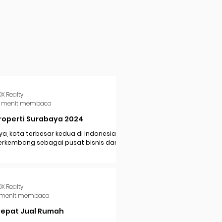
DX Realty
 menit membaca
roperti Surabaya 2024
a, kota terbesar kedua di Indonesia,
erkembang sebagai pusat bisnis dan
i di Jawa Timur. Dengan pertumbuhan
..
DX Realty
 menit membaca
Cepat Jual Rumah