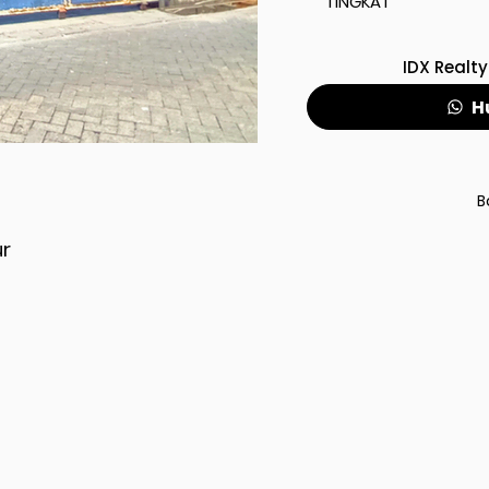
TINGKAT
IDX Realty
H
B
ur