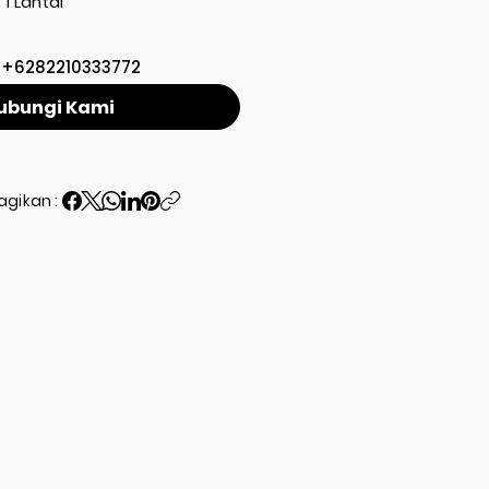
1 Lantai
+6282210333772
ubungi Kami
agikan :