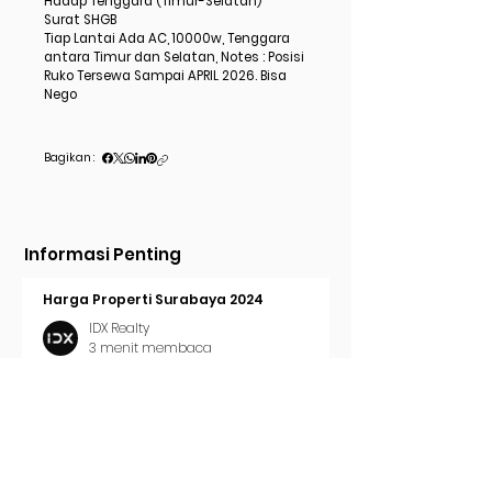
Hadap Tenggara (Timur-Selatan)
Surat SHGB
Tiap Lantai Ada AC, 10000w, Tenggara
antara Timur dan Selatan, Notes : Posisi
Ruko Tersewa Sampai APRIL 2026. Bisa
Nego
Bagikan :
Informasi Penting
Harga Properti Surabaya 2024
IDX Realty
3 menit membaca
Cara Pasang Iklan di Trovit
IDX Realty
2 menit membaca