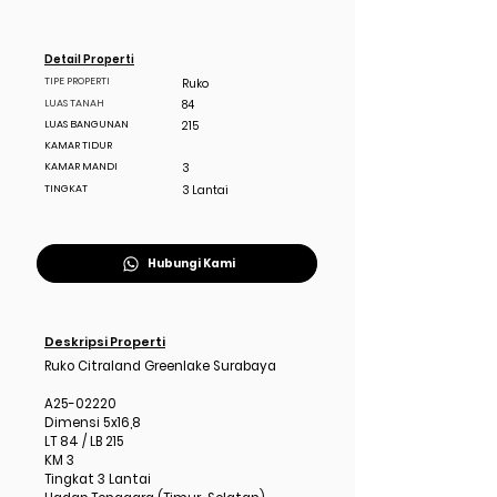
Detail Properti
TIPE PROPERTI
Ruko
LUAS TANAH
84
LUAS BANGUNAN
215
KAMAR TIDUR
KAMAR MANDI
3
TINGKAT
3 Lantai
Hubungi Kami
Deskripsi Properti
Ruko Citraland Greenlake Surabaya
A25-02220
Dimensi 5x16,8
LT 84 / LB 215
KM 3
Tingkat 3 Lantai