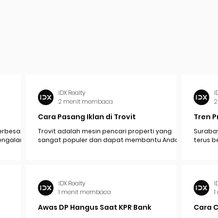
IDX Realty
I
2 menit membaca
2
Cara Pasang Iklan di Trovit
Tren P
erbesar
Trovit adalah mesin pencari properti yang
Surabay
mengalami
sangat populer dan dapat membantu Anda
terus b
pak
menjangkau lebih banyak calon pembeli atau...
industr
ekonomi.
IDX Realty
I
1 menit membaca
1
Awas DP Hangus Saat KPR Bank
Cara 