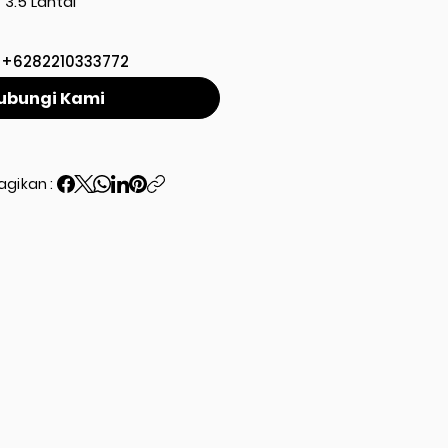
3.5 Lantai
+6282210333772
ubungi Kami
agikan :