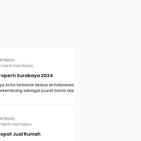
DX Realty
 menit membaca
roperti Surabaya 2024
a, kota terbesar kedua di Indonesia,
erkembang sebagai pusat bisnis dan
i di Jawa Timur. Dengan pertumbuhan
..
DX Realty
 menit membaca
Cepat Jual Rumah