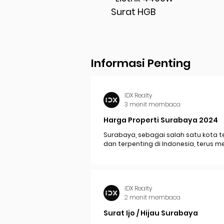
Surat HGB
Informasi Penting
IDX Realty
3 menit membaca
Harga Properti Surabaya 2024
Surabaya, sebagai salah satu kota t
dan terpenting di Indonesia, terus 
perkembangan pesat yang berdam
signifikan pada...
IDX Realty
2 menit membaca
Surat Ijo / Hijau Surabaya