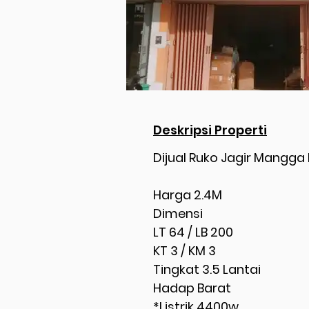
Deskripsi Properti
Dijual Ruko Jagir Mang
Harga 2.4M
Dimensi
LT 64 / LB 200
KT 3 / KM 3
Tingkat 3.5 Lantai
Hadap Barat
*Listrik 4400w