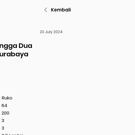
Kembali
23 July 2024
angga Dua
urabaya
Ruko
64
200
3
3