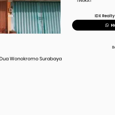
TINGKAT
IDX Realty
H
B
ga Dua Wonokromo Surabaya