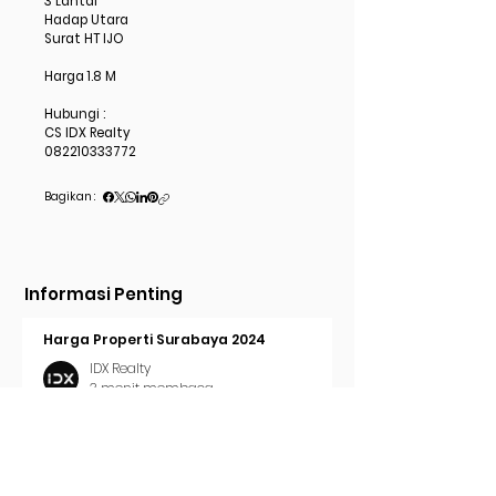
3 Lantai
Hadap Utara
Surat HT IJO
Harga 1.8 M
Hubungi :
CS IDX Realty
082210333772
Bagikan :
Informasi Penting
Harga Properti Surabaya 2024
IDX Realty
3 menit membaca
Cara Pasang Iklan di Trovit
IDX Realty
2 menit membaca