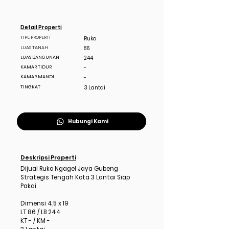
Detail Properti
TIPE PROPERTI
Ruko
LUAS TANAH
86
LUAS BANGUNAN
244
KAMAR TIDUR
-
KAMAR MANDI
-
TINGKAT
3 Lantai
Hubungi Kami
Deskripsi Properti
Dijual Ruko Ngagel Jaya Gubeng
Strategis Tengah Kota 3 Lantai Siap
Pakai
Dimensi 4,5 x 19
LT 86 / LB 244
KT - / KM -