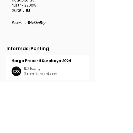
Hadap Barat
*Listrik 2200w
Surat SHM
Bagikan :
Informasi Penting
Harga Properti Surabaya 2024
IDX Realty
3 menit membaca
Cara Pasang Iklan di Trovit
IDX Realty
2 menit membaca
Tren Properti Surabaya 2024
IDX Realty
2 menit membaca