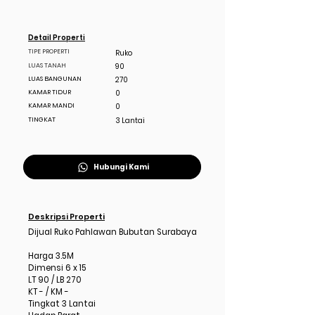
Detail Properti
TIPE PROPERTI
Ruko
LUAS TANAH
90
LUAS BANGUNAN
270
KAMAR TIDUR
0
KAMAR MANDI
0
TINGKAT
3 Lantai
Hubungi Kami
Deskripsi Properti
Dijual Ruko Pahlawan Bubutan Surabaya
Harga 3.5M
Dimensi 6 x 15
LT 90 / LB 270
KT - / KM -
Tingkat 3 Lantai