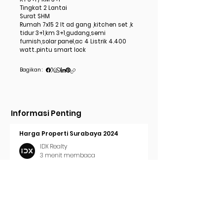
Tingkat 2 Lantai
Surat SHM
Rumah 7x15 2 lt ad gang ,kitchen set ,k
tidur 3+1,km 3+1,gudang,semi
furnish,solar panel,ac 4 Listrik 4.400
watt..pintu smart lock
Bagikan :
Informasi Penting
Harga Properti Surabaya 2024
IDX Realty
3 menit membaca
Cara Pasang Iklan di Trovit
IDX Realty
2 menit membaca