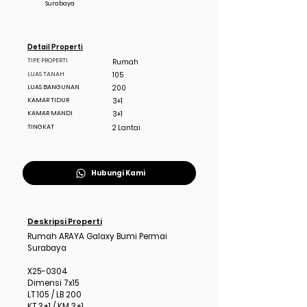
Surabaya
Detail Properti
TIPE PROPERTI
Rumah
LUAS TANAH
105
LUAS BANGUNAN
200
KAMAR TIDUR
3+1
KAMAR MANDI
3+1
TINGKAT
2 Lantai
Hubungi Kami
Deskripsi Properti
Rumah ARAYA Galaxy Bumi Permai
Surabaya
X25-0304
Dimensi 7x15
LT 105 / LB 200
KT 3+1 / KM 3+1