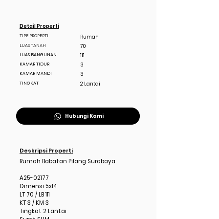
Detail Properti
TIPE PROPERTI
Rumah
LUAS TANAH
70
LUAS BANGUNAN
111
KAMAR TIDUR
3
KAMAR MANDI
3
TINGKAT
2 Lantai
Hubungi Kami
Deskripsi Properti
Rumah Babatan Pilang Surabaya
A25-02177
Dimensi 5x14
LT 70 / LB 111
KT 3 / KM 3
Tingkat 2 Lantai