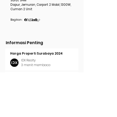
Surat SHM
Dapur, Jemuran, Carport 2 Mobil, 1300W,
Cuman 2 Unit
Bagikan :
Informasi Penting
Harga Properti Surabaya 2024
IDX Realty
3 menit membaca
Cara Pasang Iklan di Trovit
IDX Realty
2 menit membaca
Tren Properti Surabaya 2024
IDX Realty
2 menit membaca