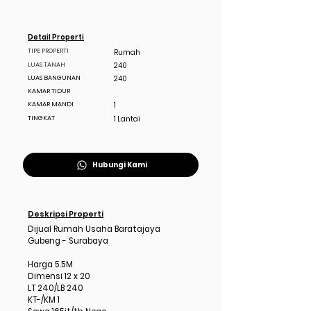
Detail Properti
TIPE PROPERTI
Rumah
LUAS TANAH
240
LUAS BANGUNAN
240
KAMAR TIDUR
KAMAR MANDI
1
TINGKAT
1 Lantai
Hubungi Kami
Deskripsi Properti
Dijual Rumah Usaha Baratajaya
Gubeng - Surabaya
Harga 5.5M
Dimensi 12 x 20
LT 240/LB 240
KT-/KM 1