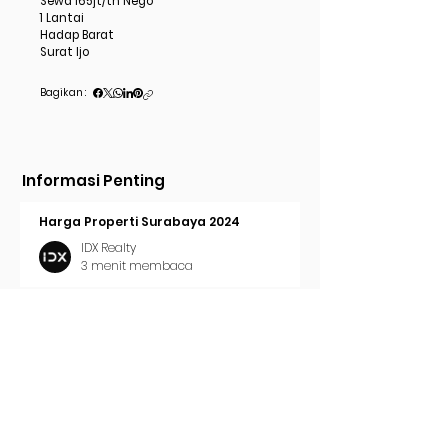
Sewa 165jt/th Nego
1 Lantai
Hadap Barat
Surat Ijo
Bagikan :
Informasi Penting
Harga Properti Surabaya 2024
IDX Realty
3 menit membaca
Cara Pasang Iklan di Trovit
IDX Realty
2 menit membaca
Tren Properti Surabaya 2024
IDX Realty
2 menit membaca