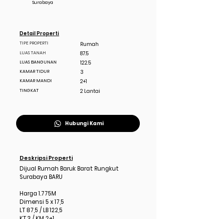
Surabaya
Detail Properti
TIPE PROPERTI
Rumah
LUAS TANAH
87.5
LUAS BANGUNAN
122.5
KAMAR TIDUR
3
KAMAR MANDI
2+1
TINGKAT
2 Lantai
Hubungi Kami
Deskripsi Properti
Dijual Rumah Baruk Barat Rungkut
Surabaya BARU
Harga 1.775M
Dimensi 5 x 17,5
LT 87,5 / LB 122,5
KT 3 / KM 2+1