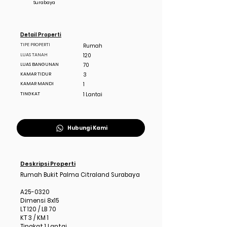
Surabaya
Detail Properti
TIPE PROPERTI
Rumah
LUAS TANAH
120
LUAS BANGUNAN
70
KAMAR TIDUR
3
KAMAR MANDI
1
TINGKAT
1 Lantai
Hubungi Kami
Deskripsi Properti
Rumah Bukit Palma Citraland Surabaya
A25-0320
Dimensi 8x15
LT 120 / LB 70
KT 3 / KM 1
Tingkat 1 Lantai