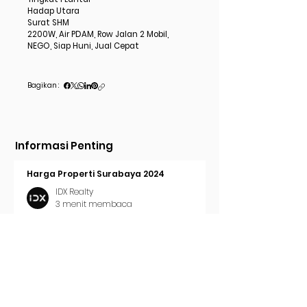
Hadap Utara
Surat SHM
2200W, Air PDAM, Row Jalan 2 Mobil,
NEGO, Siap Huni, Jual Cepat
Bagikan :
Informasi Penting
Harga Properti Surabaya 2024
IDX Realty
3 menit membaca
Cara Pasang Iklan di Trovit
IDX Realty
2 menit membaca
Tren Properti Surabaya 2024