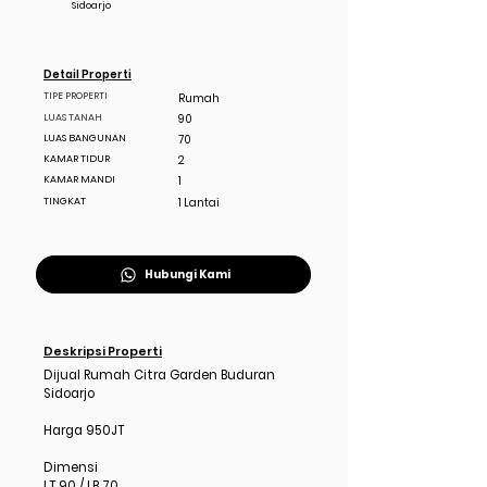
Sidoarjo
Detail Properti
TIPE PROPERTI
Rumah
LUAS TANAH
90
LUAS BANGUNAN
70
KAMAR TIDUR
2
KAMAR MANDI
1
TINGKAT
1 Lantai
Hubungi Kami
Deskripsi Properti
Dijual Rumah Citra Garden Buduran
Sidoarjo
Harga 950JT
Dimensi
LT 90 / LB 70