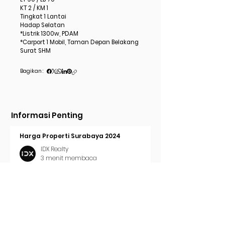
KT 2 / KM 1
Tingkat 1 Lantai
Hadap Selatan
*Listrik 1300w, PDAM
*Carport 1 Mobil, Taman Depan Belakang
Surat SHM
Bagikan :
Informasi Penting
Harga Properti Surabaya 2024
IDX Realty
3 menit membaca
Cara Pasang Iklan di Trovit
IDX Realty
2 menit membaca