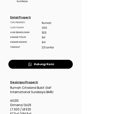
Surabaya
Detail Properti
TIPE PROPERTI
Rumah
LUAS TANAH
300
LUAS BANGUNAN
525
KAMAR TIDUR
5+1
KAMAR MANDI
6+1
TINGKAT
2,5 Lantai
Hubungi Kami
Deskripsi Properti
Rumah Citraland Bukit Golf
International Surabaya BARU
A0213
Dimensi 12x25
LT 300 / LB 525
KT 5+1 / KM 6+1