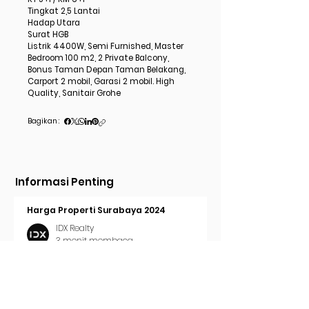
Tingkat 2,5 Lantai
Hadap Utara
Surat HGB
Listrik 4400W, Semi Furnished, Master
Bedroom 100 m2, 2 Private Balcony,
Bonus Taman Depan Taman Belakang,
Carport 2 mobil, Garasi 2 mobil. High
Quality, Sanitair Grohe
Bagikan :
Informasi Penting
Harga Properti Surabaya 2024
IDX Realty
3 menit membaca
Cara Pasang Iklan di Trovit
IDX Realty
2 menit membaca