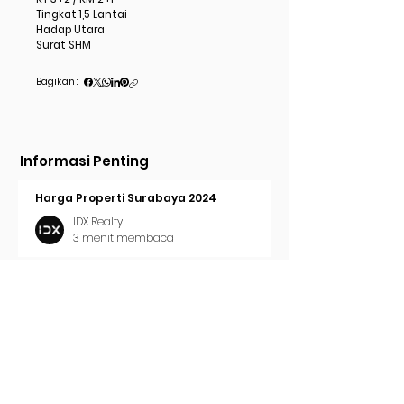
Tingkat 1,5 Lantai
Hadap Utara
Surat SHM
Bagikan :
Informasi Penting
Harga Properti Surabaya 2024
IDX Realty
3 menit membaca
Cara Pasang Iklan di Trovit
IDX Realty
2 menit membaca
Tren Properti Surabaya 2024
IDX Realty
2 menit membaca