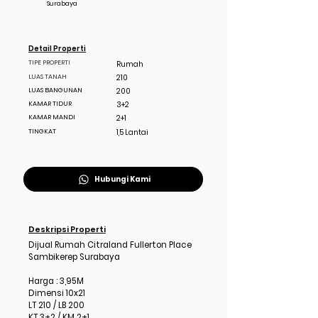
Surabaya
Detail Properti
TIPE PROPERTI
Rumah
LUAS TANAH
210
LUAS BANGUNAN
200
KAMAR TIDUR
3+2
KAMAR MANDI
2+1
TINGKAT
1,5 Lantai
Hubungi Kami
Deskripsi Properti
Dijual Rumah Citraland Fullerton Place
Sambikerep Surabaya
Harga : 3,95M
Dimensi 10x21
LT 210 / LB 200
KT 3+2 / KM 2+1