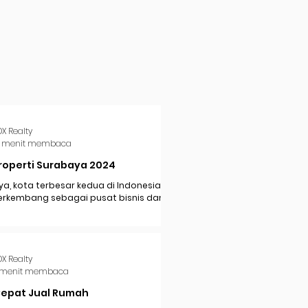
DX Realty
 menit membaca
roperti Surabaya 2024
a, kota terbesar kedua di Indonesia,
erkembang sebagai pusat bisnis dan
i di Jawa Timur. Dengan pertumbuhan
..
DX Realty
 menit membaca
Cepat Jual Rumah