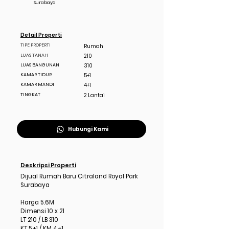
Surabaya
Detail Properti
TIPE PROPERTI
Rumah
LUAS TANAH
210
LUAS BANGUNAN
310
KAMAR TIDUR
5+1
KAMAR MANDI
4+1
TINGKAT
2 Lantai
Hubungi Kami
Deskripsi Properti
Dijual Rumah Baru Citraland Royal Park
Surabaya
Harga 5.6M
Dimensi 10 x 21
LT 210 / LB 310
KT 5+1 / KM 4+1