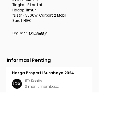
Tingkat 2 Lantai
Hadap Timur
*Listrik 5500w, Carport 2 Mobil
Surat HGB
Bagikan :
Informasi Penting
Harga Properti Surabaya 2024
IDX Realty
3 menit membaca
Cara Pasang Iklan di Trovit
IDX Realty
2 menit membaca
Tren Properti Surabaya 2024
IDX Realty