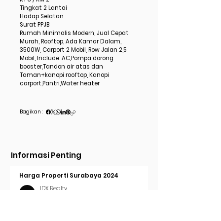
Tingkat 2 Lantai
Hadap Selatan
Surat PPJB
Rumah Minimalis Modern, Jual Cepat
Murah, Rooftop, Ada Kamar Dalam,
3500W, Carport 2 Mobil, Row Jalan 2,5
Mobil, Include: AC,Pompa dorong
booster,Tandon air atas dan
Taman+kanopi rooftop, Kanopi
carport,Pantri,Water heater
Bagikan :
Informasi Penting
Harga Properti Surabaya 2024
IDX Realty
3 menit membaca
Cara Pasang Iklan di Trovit