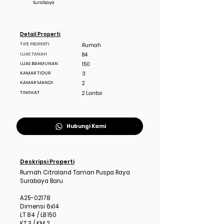
Surabaya
Detail Properti
TIPE PROPERTI
Rumah
LUAS TANAH
84
LUAS BANGUNAN
150
KAMAR TIDUR
3
KAMAR MANDI
2
TINGKAT
2 Lantai
Hubungi Kami
Deskripsi Properti
Rumah Citraland Taman Puspa Raya
Surabaya Baru
A25-02178
Dimensi 6x14
LT 84 / LB 150
KT 3 / KM 2