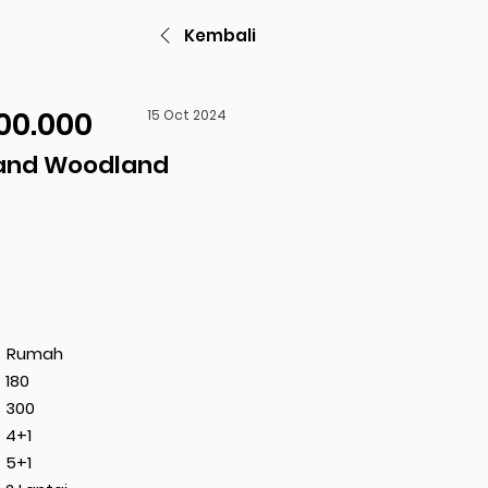
Kembali
00.000
15 Oct 2024
and Woodland
Rumah
180
300
4+1
5+1