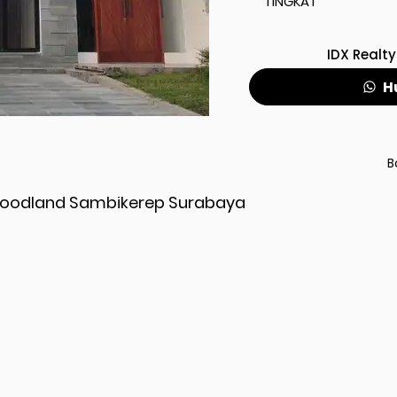
TINGKAT
IDX Realty
H
B
 Woodland Sambikerep Surabaya