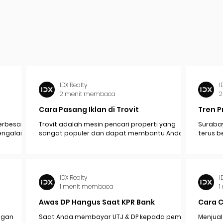
IDX Realty
I
2 menit membaca
2
Cara Pasang Iklan di Trovit
Tren P
erbesar
Trovit adalah mesin pencari properti yang
Surabay
mengalami
sangat populer dan dapat membantu Anda
terus b
pak
menjangkau lebih banyak calon pembeli atau...
industr
ekonomi.
IDX Realty
I
1 menit membaca
1
Awas DP Hangus Saat KPR Bank
Cara 
engan
Saat Anda membayar UTJ & DP kepada pemilik /
Menjual