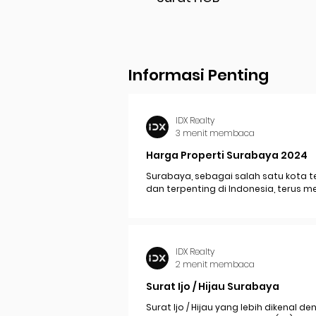
Informasi Penting
IDX Realty
3 menit membaca
Harga Properti Surabaya 2024
Surabaya, sebagai salah satu kota t
dan terpenting di Indonesia, terus 
perkembangan pesat yang berdam
signifikan pada...
IDX Realty
2 menit membaca
Surat Ijo / Hijau Surabaya
Surat Ijo / Hijau yang lebih dikenal d