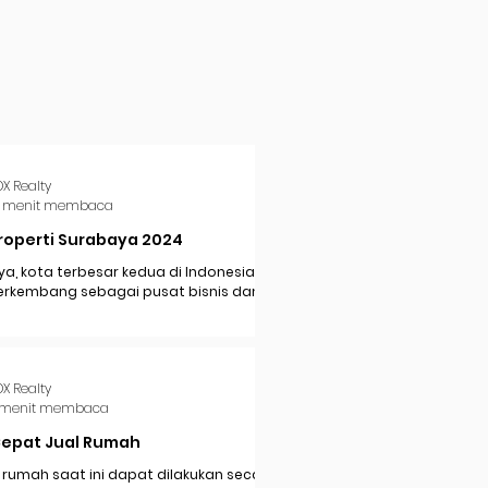
DX Realty
 menit membaca
roperti Surabaya 2024
a, kota terbesar kedua di Indonesia,
erkembang sebagai pusat bisnis dan
i di Jawa Timur. Dengan pertumbuhan
..
DX Realty
 menit membaca
Cepat Jual Rumah
 rumah saat ini dapat dilakukan secara