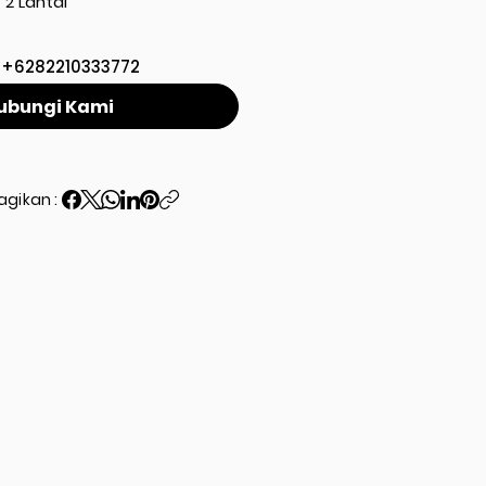
2 Lantai
+6282210333772
ubungi Kami
agikan :