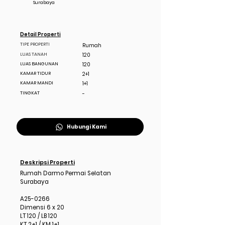
Surabaya
Detail Properti
TIPE PROPERTI
Rumah
LUAS TANAH
120
LUAS BANGUNAN
120
KAMAR TIDUR
2+1
KAMAR MANDI
1+1
TINGKAT
-
Hubungi Kami
Deskripsi Properti
Rumah Darmo Permai Selatan
Surabaya
A25-0266
Dimensi 6 x 20
LT 120 / LB 120
KT 2+1 / KM 1+1