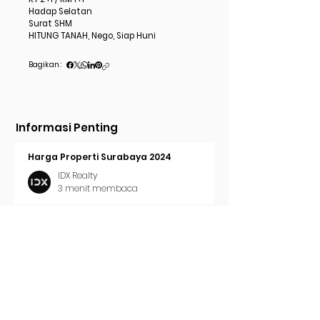
Hadap Selatan
Surat SHM
HITUNG TANAH, Nego, Siap Huni
Bagikan :
Informasi Penting
Harga Properti Surabaya 2024
IDX Realty
3 menit membaca
Cara Pasang Iklan di Trovit
IDX Realty
2 menit membaca
Tren Properti Surabaya 2024
IDX Realty
2 menit membaca