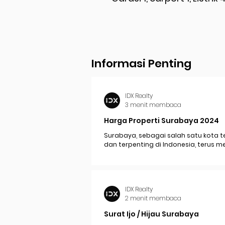
Informasi Penting
IDX Realty
3 menit membaca
Harga Properti Surabaya 2024
Surabaya, sebagai salah satu kota t
dan terpenting di Indonesia, terus 
perkembangan pesat yang berdam
signifikan pada...
IDX Realty
2 menit membaca
Surat Ijo / Hijau Surabaya