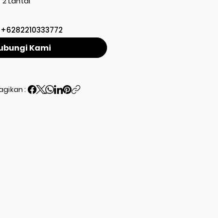
2 Lantai
+6282210333772
ubungi Kami
agikan :