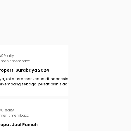
DX Realty
 menit membaca
roperti Surabaya 2024
a, kota terbesar kedua di Indonesia,
erkembang sebagai pusat bisnis dan
i di Jawa Timur. Dengan pertumbuhan
..
DX Realty
 menit membaca
Cepat Jual Rumah