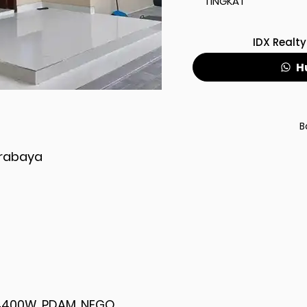
TINGKAT
IDX Realty
H
B
rabaya
ik 4400W, PDAM, NEGO