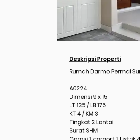
Deskripsi Properti
Rumah Darmo Permai Su
A0224
Dimensi 9 x 15
LT 135 / LB 175
KT 4 / KM 3
Tingkat 2 Lantai
Surat SHM
Garasi 1, carport 1, Listr