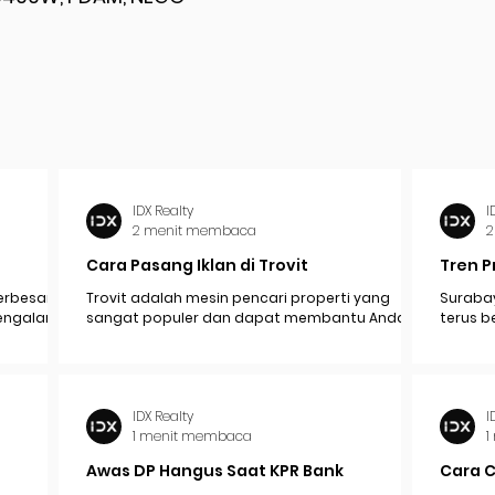
IDX Realty
I
2 menit membaca
2
Cara Pasang Iklan di Trovit
Tren P
erbesar
Trovit adalah mesin pencari properti yang
Surabay
mengalami
sangat populer dan dapat membantu Anda
terus b
pak
menjangkau lebih banyak calon pembeli atau...
industr
ekonomi.
IDX Realty
I
1 menit membaca
1
Awas DP Hangus Saat KPR Bank
Cara 