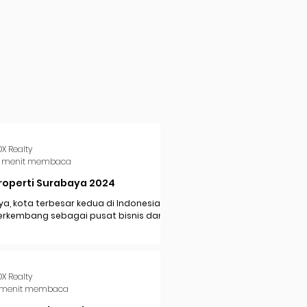
DX Realty
 menit membaca
roperti Surabaya 2024
a, kota terbesar kedua di Indonesia,
erkembang sebagai pusat bisnis dan
i di Jawa Timur. Dengan pertumbuhan
..
DX Realty
 menit membaca