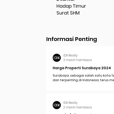
Hadap Timur
Surat SHM
Informasi Penting
IDX Realty
3 menit membaca
Harga Properti Surabaya 2024
Surabaya, sebagai salah satu kota t
dan terpenting di Indonesia, terus 
perkembangan pesat yang berdam
signifikan pada...
IDX Realty
2 menit membaca