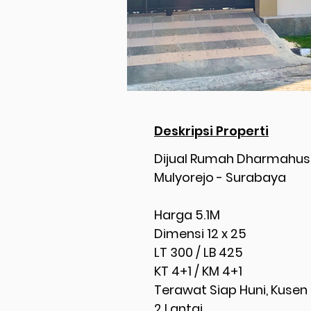
Deskripsi Properti
Dijual Rumah Dharmahu
Mulyorejo - Surabaya
Harga 5.1M
Dimensi 12 x 25
LT 300 / LB 425
KT 4+1 / KM 4+1
Terawat Siap Huni, Kusen 
2 Lantai