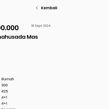
Kembali
00.000
18 Sept 2024
ahusada Mas
Rumah
300
425
4+1
4+1