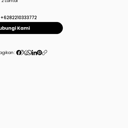
2 Lantai
+6282210333772
ubungi Kami
agikan :