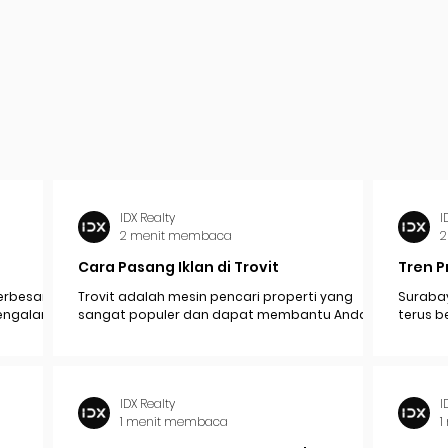
IDX Realty
I
2 menit membaca
2
Cara Pasang Iklan di Trovit
Tren P
erbesar
Trovit adalah mesin pencari properti yang
Surabay
mengalami
sangat populer dan dapat membantu Anda
terus b
pak
menjangkau lebih banyak calon pembeli atau...
industr
ekonomi.
IDX Realty
I
1 menit membaca
1