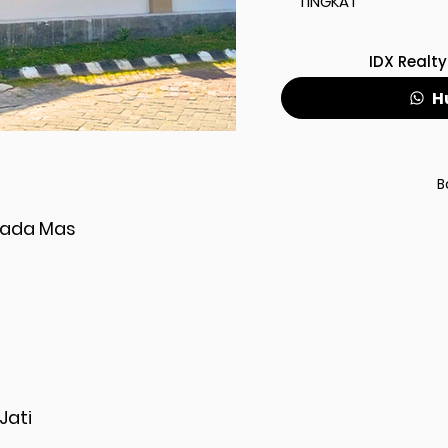
TINGKAT
IDX Realty
H
B
sada Mas
Jati