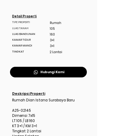
Detail Properti
TIPE PROPERTI
Rumah
LUAS TANAH
105
LUAS BANGUNAN
160
KAMAR TIDUR
3+1
KAMAR MANDI
3+1
TINGKAT
2 Lantai
Hubungi Kami
Deskripsi Properti
Rumah Dian Istana Surabaya Baru
A25-02145
Dimensi 7x15
LT 105 / LB 160
KT 3+1 / KM 3+1
Tingkat 2 Lantai