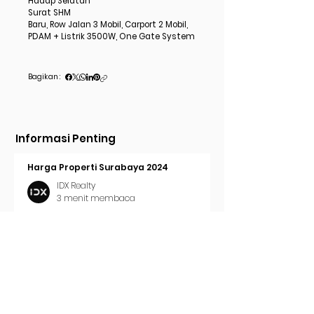
Hadap Selatan
Surat SHM
Baru, Row Jalan 3 Mobil, Carport 2 Mobil,
PDAM + Listrik 3500W, One Gate System
Bagikan :
Informasi Penting
Harga Properti Surabaya 2024
IDX Realty
3 menit membaca
Cara Pasang Iklan di Trovit
IDX Realty
2 menit membaca
Tren Properti Surabaya 2024
IDX Realty