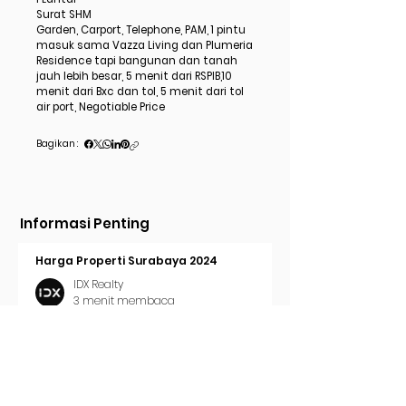
Surat SHM
Garden, Carport, Telephone, PAM, 1 pintu
masuk sama Vazza Living dan Plumeria
Residence tapi bangunan dan tanah
jauh lebih besar, 5 menit dari RSPIB,10
menit dari Bxc dan tol, 5 menit dari tol
air port, Negotiable Price
Bagikan :
Informasi Penting
Harga Properti Surabaya 2024
IDX Realty
3 menit membaca
Cara Pasang Iklan di Trovit
IDX Realty
2 menit membaca