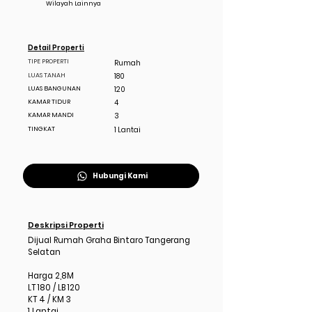
Wilayah Lainnya
Detail Properti
TIPE PROPERTI
Rumah
LUAS TANAH
180
LUAS BANGUNAN
120
KAMAR TIDUR
4
KAMAR MANDI
3
TINGKAT
1 Lantai
Hubungi Kami
Deskripsi Properti
Dijual Rumah Graha Bintaro Tangerang
Selatan
Harga 2,8M
LT 180 / LB 120
KT 4 / KM 3
1 Lantai