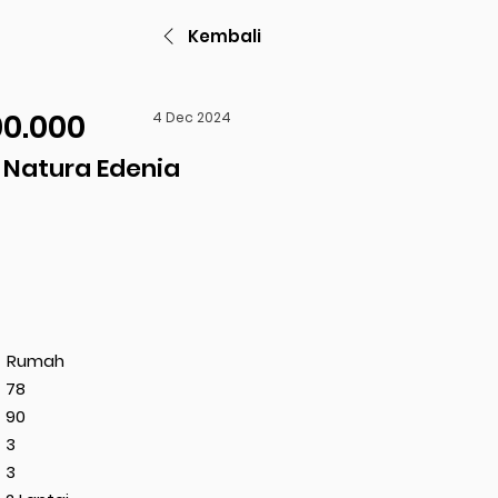
Kembali
00.000
4 Dec 2024
Natura Edenia
Rumah
78
90
3
3