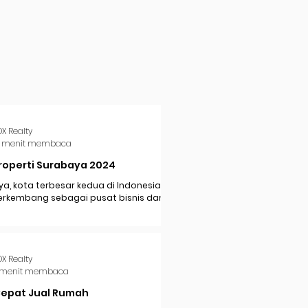
DX Realty
 menit membaca
roperti Surabaya 2024
a, kota terbesar kedua di Indonesia,
erkembang sebagai pusat bisnis dan
i di Jawa Timur. Dengan pertumbuhan
..
DX Realty
 menit membaca
Cepat Jual Rumah