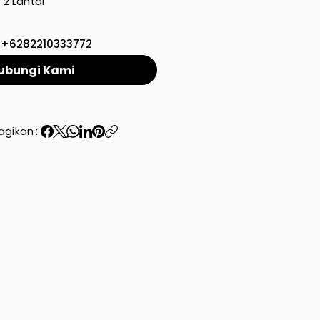
2 Lantai
+6282210333772
ubungi Kami
agikan :