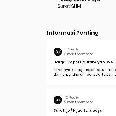
Surat SHM
Informasi Penting
IDX Realty
3 menit membaca
Harga Properti Surabaya 2024
Surabaya, sebagai salah satu kota t
dan terpenting di Indonesia, terus 
perkembangan pesat yang berdam
signifikan pada...
IDX Realty
2 menit membaca
Surat Ijo / Hijau Surabaya