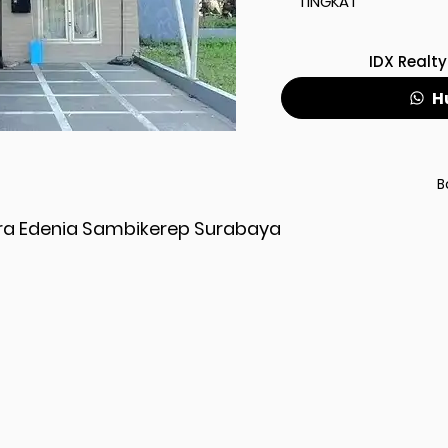
TINGKAT
IDX Realty
H
B
ra Edenia Sambikerep Surabaya