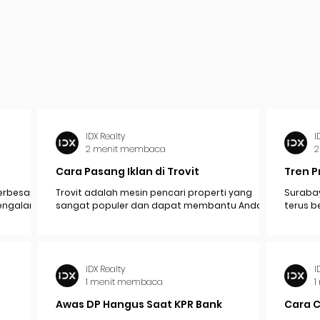
IDX Realty
I
2 menit membaca
2
Cara Pasang Iklan di Trovit
Tren P
erbesar
Trovit adalah mesin pencari properti yang
Surabay
mengalami
sangat populer dan dapat membantu Anda
terus b
pak
menjangkau lebih banyak calon pembeli atau...
industr
ekonomi.
IDX Realty
I
1 menit membaca
1
Awas DP Hangus Saat KPR Bank
Cara 