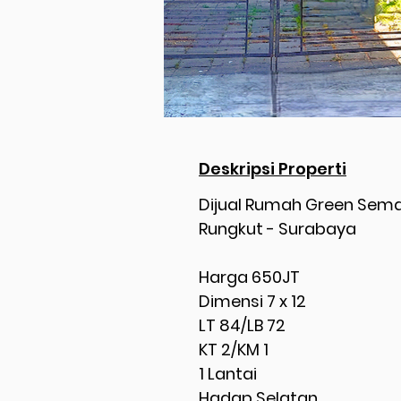
Deskripsi Properti
Dijual Rumah Green Sem
Rungkut - Surabaya
Harga 650JT
Dimensi 7 x 12
LT 84/LB 72
KT 2/KM 1
1 Lantai
Hadap Selatan