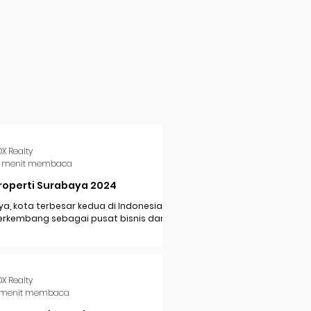
DX Realty
 menit membaca
roperti Surabaya 2024
a, kota terbesar kedua di Indonesia,
erkembang sebagai pusat bisnis dan
i di Jawa Timur. Dengan pertumbuhan
..
DX Realty
 menit membaca