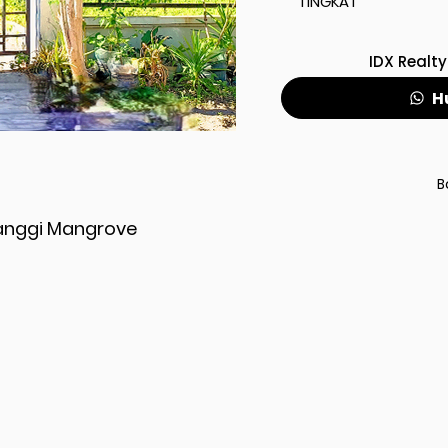
TINGKAT
IDX Realty
H
B
anggi Mangrove