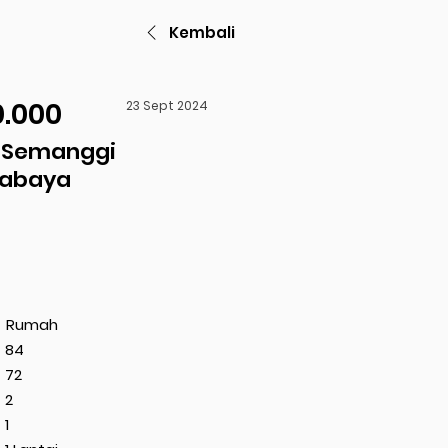
Kembali
0.000
23 Sept 2024
 Semanggi
rabaya
Rumah
84
72
2
1