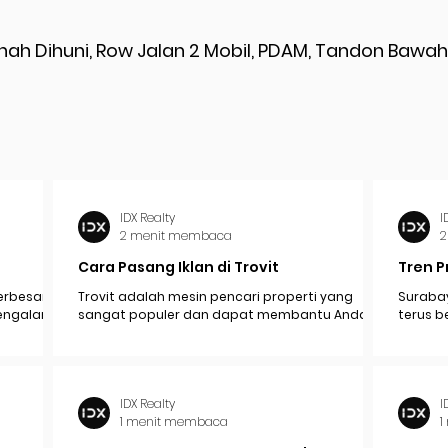
rnah Dihuni, Row Jalan 2 Mobil, PDAM, Tandon Bawah
IDX Realty
I
2 menit membaca
2
Cara Pasang Iklan di Trovit
Tren P
erbesar
Trovit adalah mesin pencari properti yang
Surabay
mengalami
sangat populer dan dapat membantu Anda
terus b
pak
menjangkau lebih banyak calon pembeli atau...
industr
ekonomi.
IDX Realty
I
1 menit membaca
1