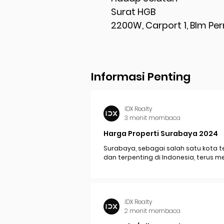
Surat HGB
2200W, Carport 1, Blm Pe
Informasi Penting
IDX Realty
3 menit membaca
Harga Properti Surabaya 2024
Surabaya, sebagai salah satu kota t
dan terpenting di Indonesia, terus 
perkembangan pesat yang berdam
signifikan pada...
IDX Realty
2 menit membaca