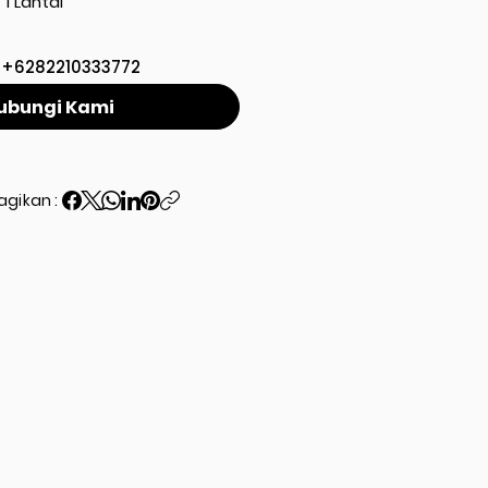
1 Lantai
+6282210333772
ubungi Kami
agikan :