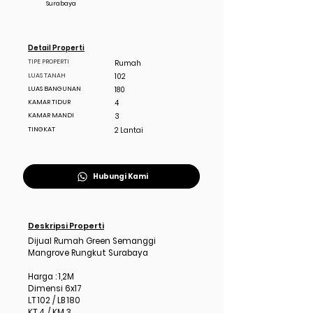
Surabaya
Detail Properti
TIPE PROPERTI
Rumah
LUAS TANAH
102
LUAS BANGUNAN
180
KAMAR TIDUR
4
KAMAR MANDI
3
TINGKAT
2 Lantai
Hubungi Kami
Deskripsi Properti
Dijual Rumah Green Semanggi
Mangrove Rungkut Surabaya
Harga : 1,2M
Dimensi 6x17
LT 102 / LB 180
KT 4 / KM 3