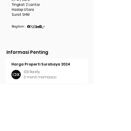
Tingkat 2 Lantai
Hadap Utara
Surat SHM
Bagikan :
Informasi Penting
Harga Properti Surabaya 2024
IDX Realty
3 menit membaca
Cara Pasang Iklan di Trovit
IDX Realty
2 menit membaca
Tren Properti Surabaya 2024
IDX Realty
2 menit membaca