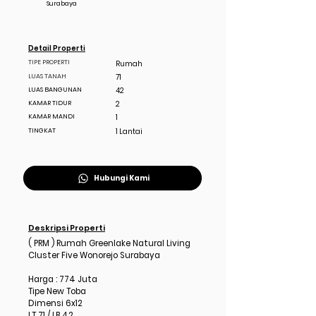
Surabaya
Detail Properti
TIPE PROPERTI
Rumah
LUAS TANAH
71
LUAS BANGUNAN
42
KAMAR TIDUR
2
KAMAR MANDI
1
TINGKAT
1 Lantai
Hubungi Kami
Deskripsi Properti
( PRM ) Rumah Greenlake Natural Living
Cluster Five Wonorejo Surabaya
Harga : 774 Juta
Tipe New Toba
Dimensi 6x12
LT 71 / LB 42