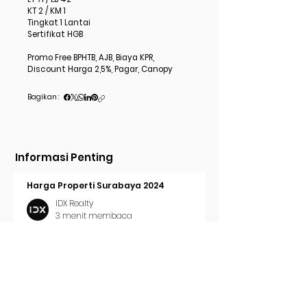
KT 2 / KM 1
Tingkat 1 Lantai
Sertifikat HGB
Promo Free BPHTB, AJB, Biaya KPR,
Discount Harga 2,5%, Pagar, Canopy
Bagikan :
Informasi Penting
Harga Properti Surabaya 2024
IDX Realty
3 menit membaca
Cara Pasang Iklan di Trovit
IDX Realty
2 menit membaca