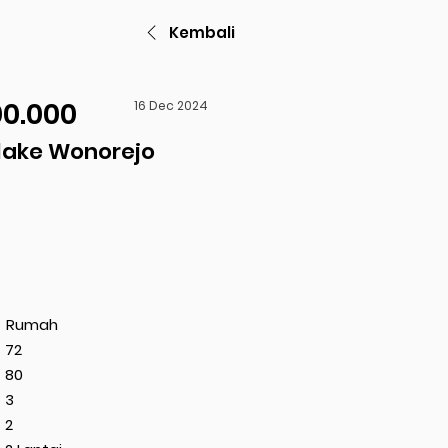
Kembali
00.000
16 Dec 2024
ake Wonorejo
Rumah
72
80
3
2