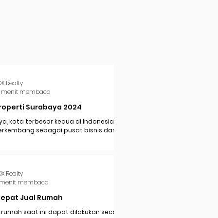
DX Realty
 menit membaca
roperti Surabaya 2024
a, kota terbesar kedua di Indonesia,
erkembang sebagai pusat bisnis dan
i di Jawa Timur. Dengan pertumbuhan
..
DX Realty
 menit membaca
Cepat Jual Rumah
 rumah saat ini dapat dilakukan secara