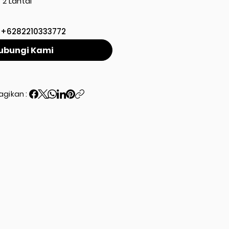
2 Lantai
+6282210333772
ubungi Kami
agikan :