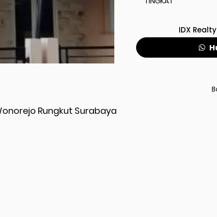
TINGKAT
IDX Realty
H
B
Wonorejo Rungkut Surabaya