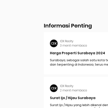
Informasi Penting
IDX Realty
3 menit membaca
Harga Properti Surabaya 2024
Surabaya, sebagai salah satu kota t
dan terpenting di Indonesia, terus 
perkembangan pesat yang berdam
signifikan pada...
IDX Realty
2 menit membaca
Surat Ijo / Hijau Surabaya
Surat Ijo / Hijau yang lebih dikenal d