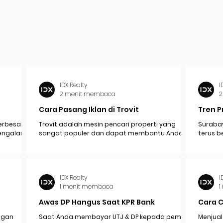
IDX Realty
I
2 menit membaca
2
Cara Pasang Iklan di Trovit
Tren P
erbesar
Trovit adalah mesin pencari properti yang
Surabay
mengalami
sangat populer dan dapat membantu Anda
terus b
pak
menjangkau lebih banyak calon pembeli atau...
industr
ekonomi.
IDX Realty
I
1 menit membaca
1
Awas DP Hangus Saat KPR Bank
Cara 
engan
Saat Anda membayar UTJ & DP kepada pemilik /
Menjual