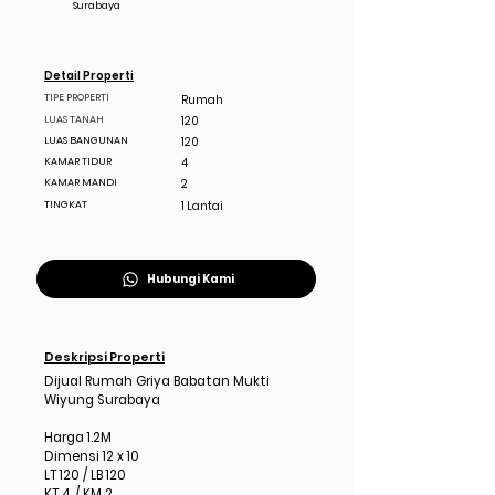
Surabaya
Detail Properti
TIPE PROPERTI
Rumah
LUAS TANAH
120
LUAS BANGUNAN
120
KAMAR TIDUR
4
KAMAR MANDI
2
TINGKAT
1 Lantai
Hubungi Kami
Deskripsi Properti
Dijual Rumah Griya Babatan Mukti
Wiyung Surabaya
Harga 1.2M
Dimensi 12 x 10
LT 120 / LB 120
KT 4 / KM 2