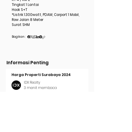
Tingkat 1 Lantai
Hook S+T
*Listrik 1.300watt, PDAM, Carport 1 Mobil,
Row Jalan 8 Meter
Surat SHM
Bagikan :
Informasi Penting
Harga Properti Surabaya 2024
IDX Realty
3 menit membaca
Cara Pasang Iklan di Trovit
IDX Realty
2 menit membaca
Tren Properti Surabaya 2024