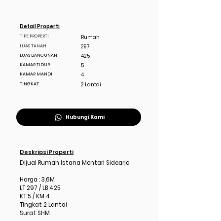
Detail Properti
TIPE PROPERTI
Rumah
LUAS TANAH
297
LUAS BANGUNAN
425
KAMAR TIDUR
5
KAMAR MANDI
4
TINGKAT
2 Lantai
Hubungi Kami
Deskripsi Properti
Dijual Rumah Istana Mentari Sidoarjo
Harga : 3,6M
LT 297 / LB 425
KT 5 / KM 4
Tingkat 2 Lantai
Surat SHM