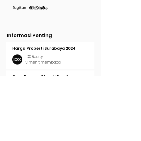
Bagikan :
Informasi Penting
Harga Properti Surabaya 2024
IDX Realty
3 menit membaca
Cara Pasang Iklan di Trovit
IDX Realty
2 menit membaca
Tren Properti Surabaya 2024
IDX Realty
2 menit membaca
Surat Ijo / Hijau Surabaya