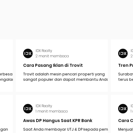
IDX Realty
I
2 menit membaca
2
Cara Pasang Iklan di Trovit
Tren P
erbesar
Trovit adalah mesin pencari properti yang
Surabay
mengalami
sangat populer dan dapat membantu Anda
terus b
pak
menjangkau lebih banyak calon pembeli atau...
industr
ekonomi.
IDX Realty
I
1 menit membaca
1
Awas DP Hangus Saat KPR Bank
Cara 
engan
Saat Anda membayar UTJ & DP kepada pemilik /
Menjual