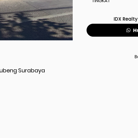
TINGKAT
IDX Realty
H
B
Gubeng Surabaya