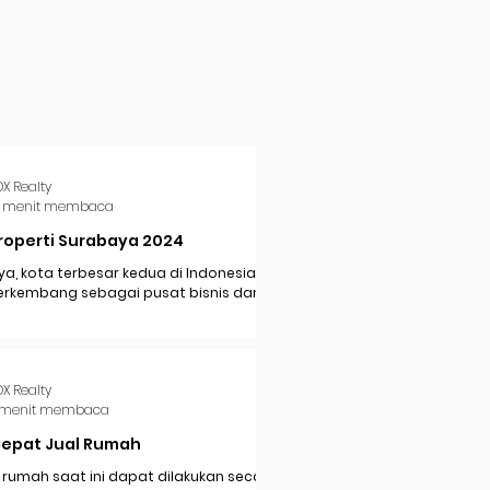
DX Realty
 menit membaca
roperti Surabaya 2024
a, kota terbesar kedua di Indonesia,
erkembang sebagai pusat bisnis dan
i di Jawa Timur. Dengan pertumbuhan
..
DX Realty
 menit membaca
Cepat Jual Rumah
 rumah saat ini dapat dilakukan secara