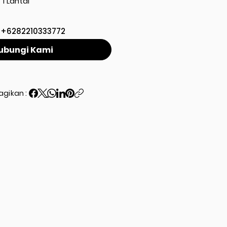
1 Lantai
+6282210333772
ubungi Kami
agikan :