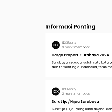
Informasi Penting
IDX Realty
3 menit membaca
Harga Properti Surabaya 2024
Surabaya, sebagai salah satu kota t
dan terpenting di Indonesia, terus 
perkembangan pesat yang berdam
signifikan pada...
IDX Realty
2 menit membaca
Surat Ijo / Hijau Surabaya
Surat Ijo / Hijau yang lebih dikenal d