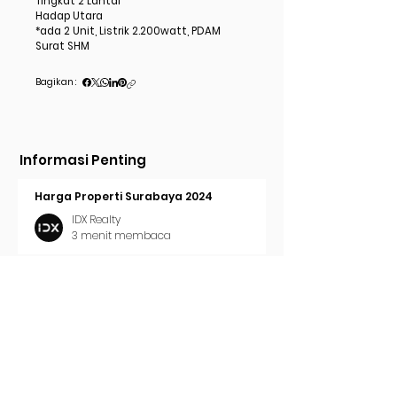
Tingkat 2 Lantai
Hadap Utara
*ada 2 Unit, Listrik 2.200watt, PDAM
Surat SHM
Bagikan :
Informasi Penting
Harga Properti Surabaya 2024
IDX Realty
3 menit membaca
Cara Pasang Iklan di Trovit
IDX Realty
2 menit membaca
Tren Properti Surabaya 2024
IDX Realty
2 menit membaca