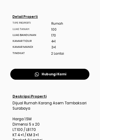
Detail Properti
TIPE PROPERTI
Rumah
LUAS TANAH
100
LUAS BANGUNAN
170
KAMAR TIDUR
4+1
KAMAR MANDI
3+1
TINGKAT
2 Lantai
Hubungi Kami
Deskripsi Properti
Dijual Rumah Karang Asem Tambaksari
Surabaya
Harga 1.5M
Dimensi 5 x 20
LT 100 / LB 170
KT 4+1 / KM 3+1